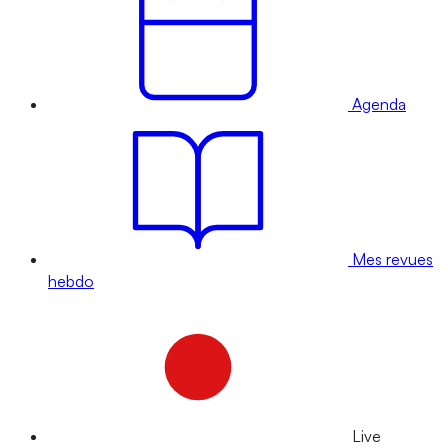
Agenda
Mes revues
hebdo
Live