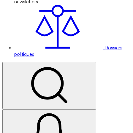
newsletters
Dossiers
politiques