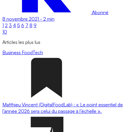
Abonné
8 novembre 2021
-
2 min
1
2
3
4
5
6
7
8
9
10
Articles les plus lus
Business
FoodTech
Matthieu Vincent (DigitalFoodLab) : « Le point essentiel de
l’année 2026 sera celui du passage à l’échelle ».