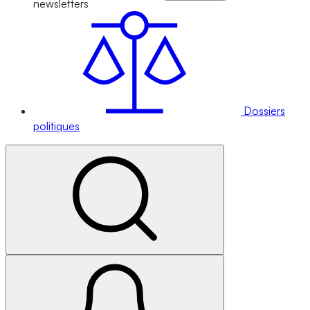
newsletters
Dossiers
politiques