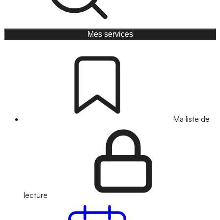
Mes services
Ma liste de
lecture