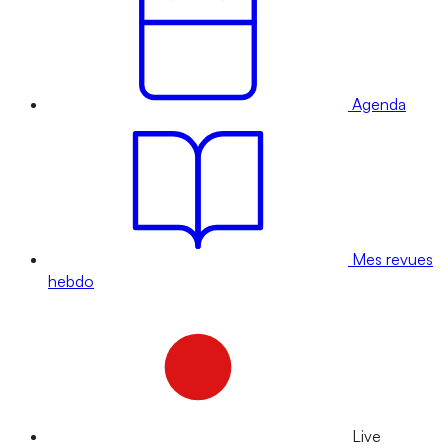
Agenda
Mes revues
hebdo
Live