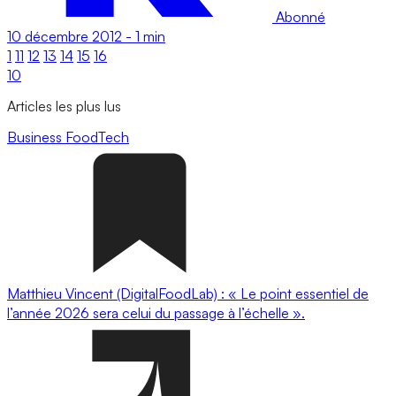
Abonné
10 décembre 2012
-
1 min
1
11
12
13
14
15
16
10
Articles les plus lus
Business
FoodTech
Matthieu Vincent (DigitalFoodLab) : « Le point essentiel de
l’année 2026 sera celui du passage à l’échelle ».