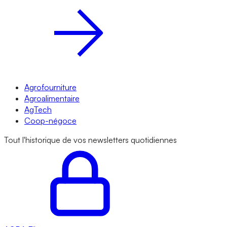
Agrofourniture
Agroalimentaire
AgTech
Coop-négoce
Tout l'historique de vos newsletters quotidiennes