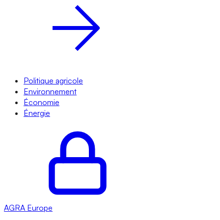
Politique agricole
Environnement
Économie
Énergie
AGRA
Europe