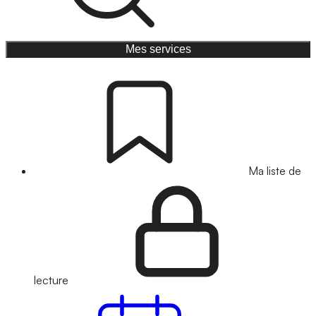
Mes services
Ma liste de
lecture