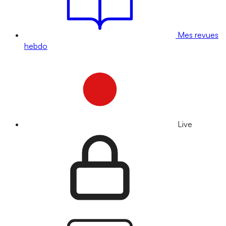
Mes revues
hebdo
Live