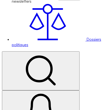
newsletters
Dossiers
politiques