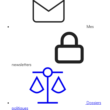
Mes
newsletters
Dossiers
politiques