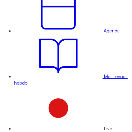
Agenda
Mes revues
hebdo
Live