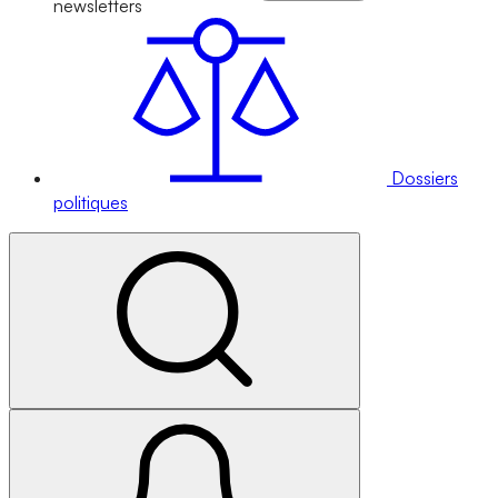
newsletters
Dossiers
politiques