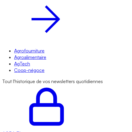
Agrofourniture
Agroalimentaire
AgTech
Coop-négoce
Tout l'historique de vos newsletters quotidiennes