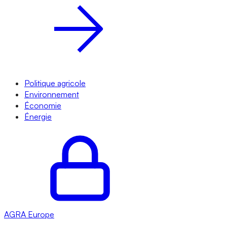
Politique agricole
Environnement
Économie
Énergie
AGRA
Europe