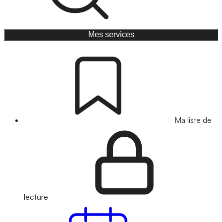
Mes services
Ma liste de
lecture