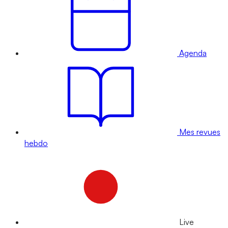
Agenda
Mes revues
hebdo
Live