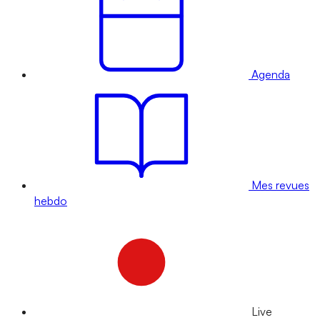
Agenda
Mes revues
hebdo
Live