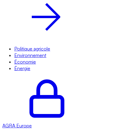
Politique agricole
Environnement
Économie
Énergie
AGRA
Europe