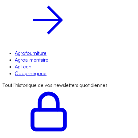
Agrofourniture
Agroalimentaire
AgTech
Coop-négoce
Tout l'historique de vos newsletters quotidiennes