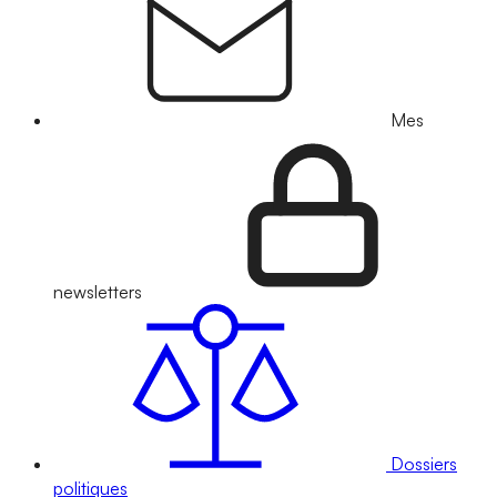
Mes
newsletters
Dossiers
politiques