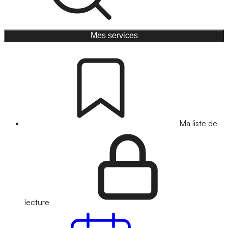
Mes services
Ma liste de
lecture