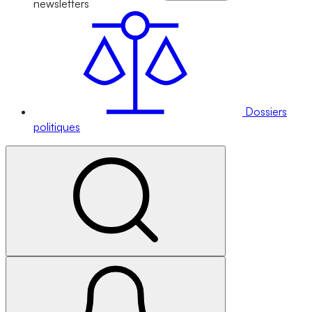
newsletters
Dossiers
politiques