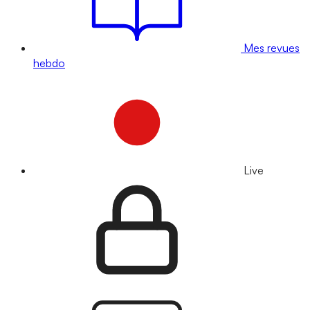
Mes revues
hebdo
Live