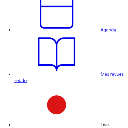
Agenda
Mes revues
hebdo
Live