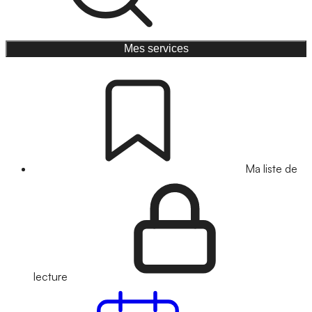
Mes services
Ma liste de
lecture