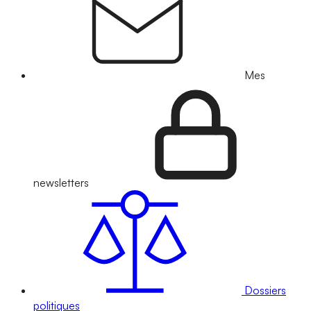
Mes
newsletters
Dossiers
politiques