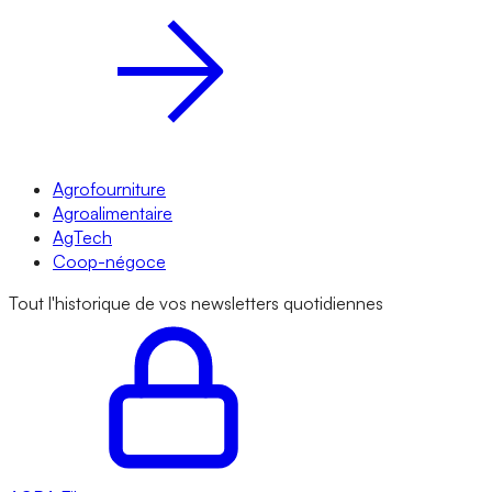
Agrofourniture
Agroalimentaire
AgTech
Coop-négoce
Tout l'historique de vos newsletters quotidiennes