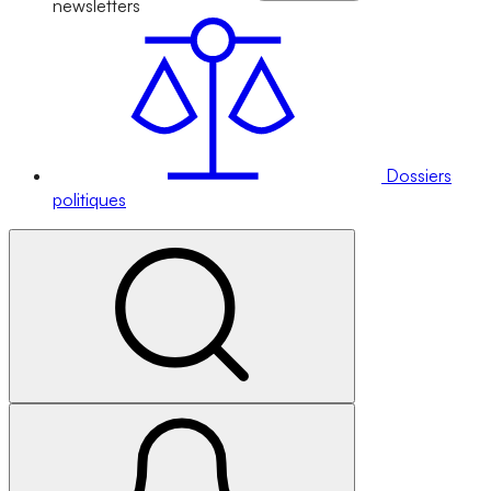
newsletters
Dossiers
politiques