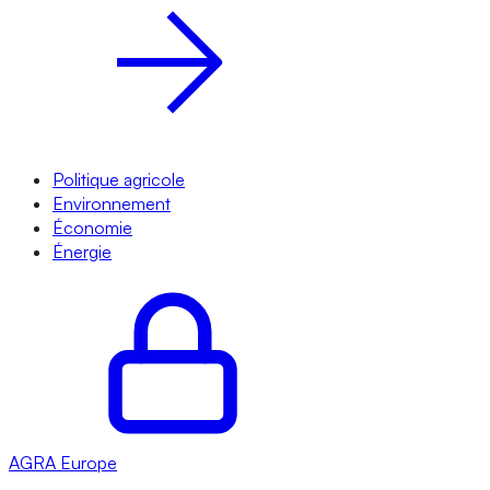
Politique agricole
Environnement
Économie
Énergie
AGRA
Europe