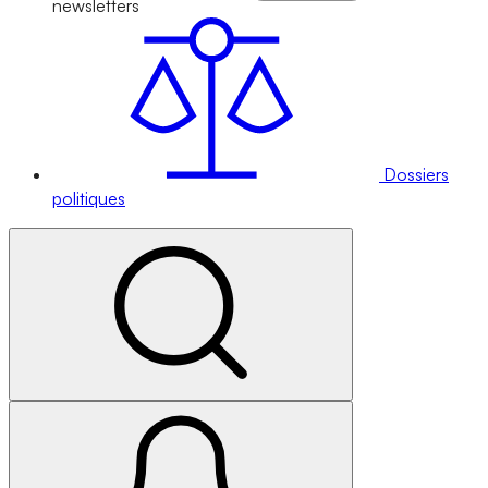
newsletters
Dossiers
politiques