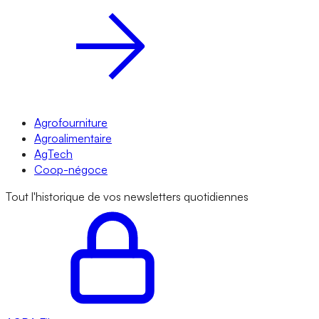
Agrofourniture
Agroalimentaire
AgTech
Coop-négoce
Tout l'historique de vos newsletters quotidiennes