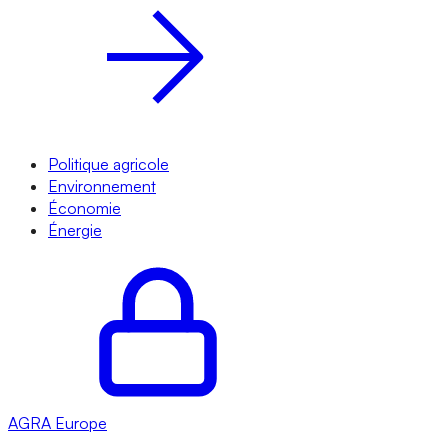
Politique agricole
Environnement
Économie
Énergie
AGRA
Europe