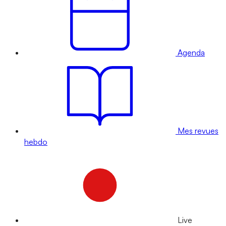
Agenda
Mes revues
hebdo
Live