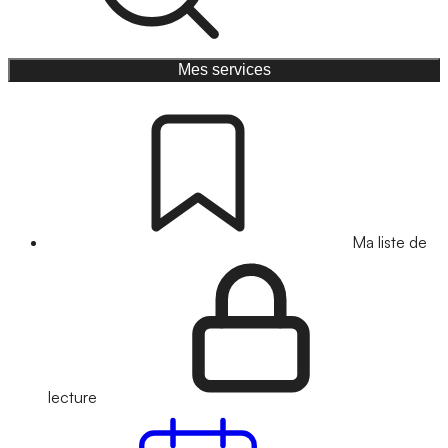
Mes services
Ma liste de
lecture