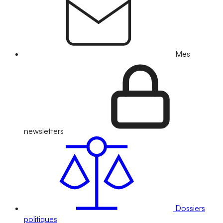
Mes
newsletters
Dossiers
politiques