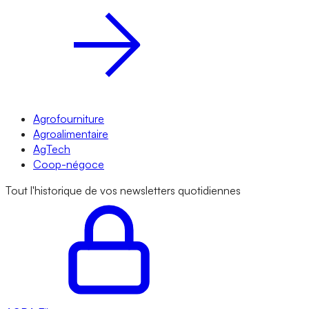
Agrofourniture
Agroalimentaire
AgTech
Coop-négoce
Tout l'historique de vos newsletters quotidiennes