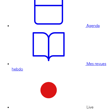
Agenda
Mes revues
hebdo
Live