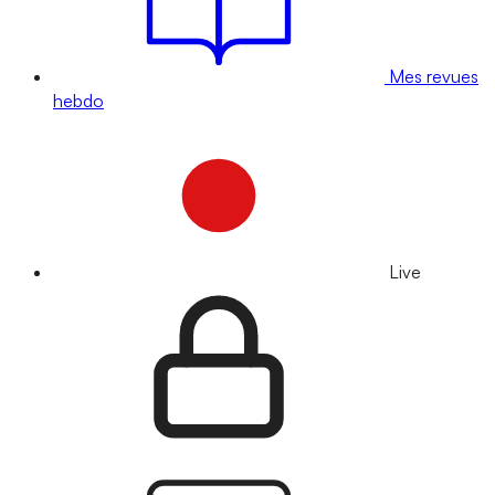
Mes revues
hebdo
Live