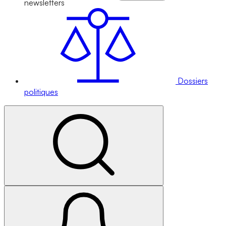
newsletters
Dossiers
politiques