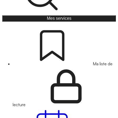
Mes services
Ma liste de
lecture