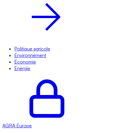
Politique agricole
Environnement
Économie
Énergie
AGRA
Europe