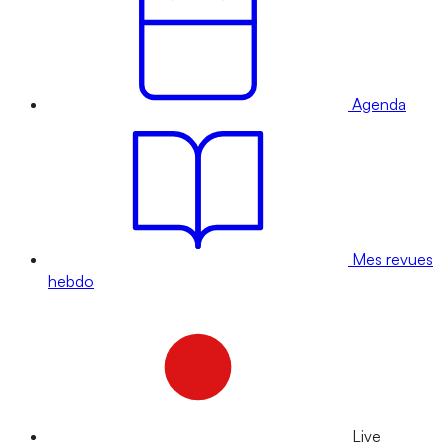
Agenda
Mes revues
hebdo
Live