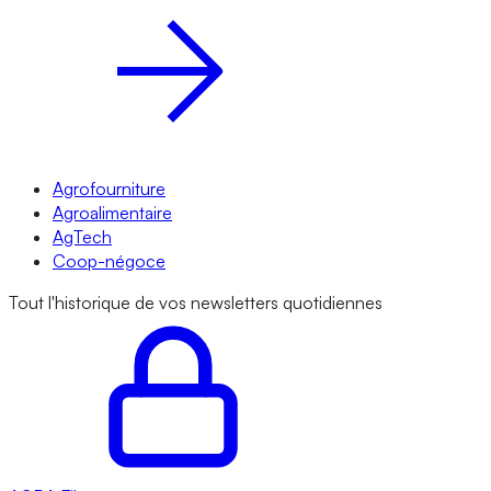
Agrofourniture
Agroalimentaire
AgTech
Coop-négoce
Tout l'historique de vos newsletters quotidiennes