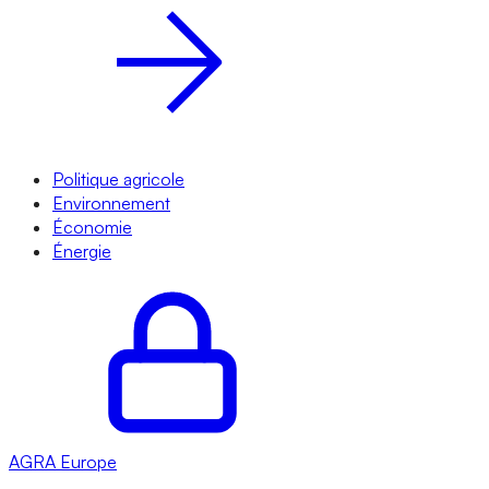
Politique agricole
Environnement
Économie
Énergie
AGRA
Europe