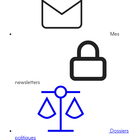
Mes
newsletters
Dossiers
politiques