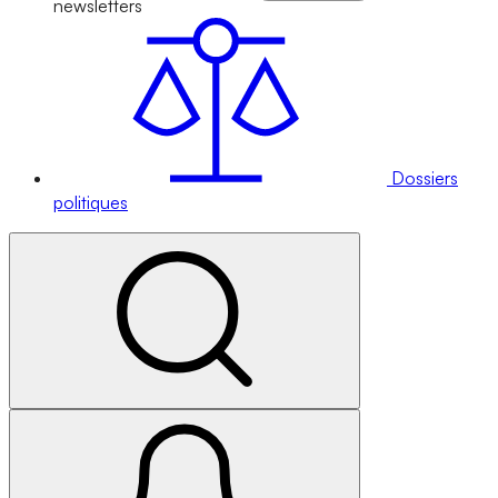
newsletters
Dossiers
politiques