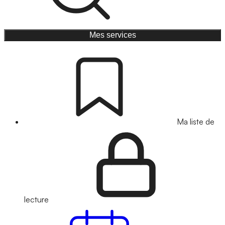
Mes services
Ma liste de
lecture