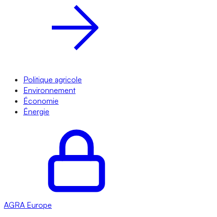
Politique agricole
Environnement
Économie
Énergie
AGRA
Europe