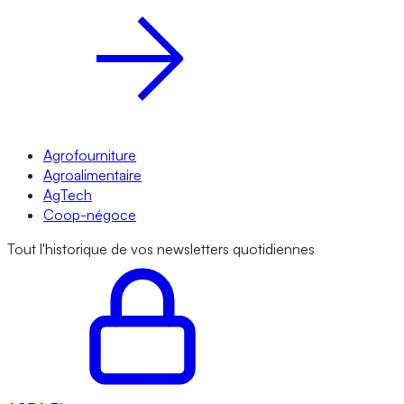
Agrofourniture
Agroalimentaire
AgTech
Coop-négoce
Tout l'historique de vos newsletters quotidiennes