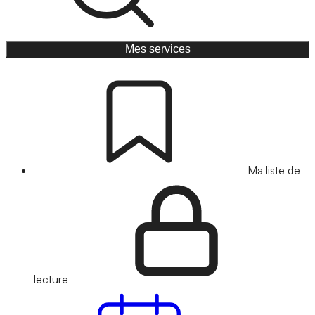
Mes services
Ma liste de
lecture