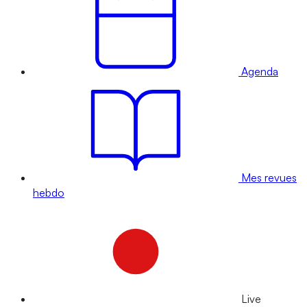
Agenda
Mes revues
hebdo
Live