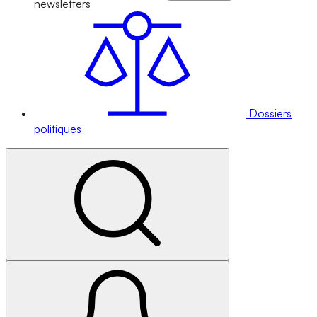
newsletters
Dossiers
politiques