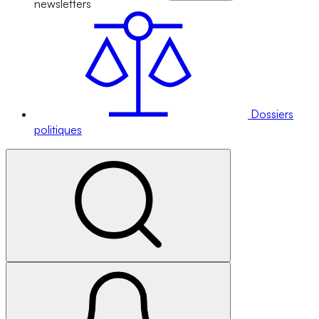
newsletters
Dossiers
politiques