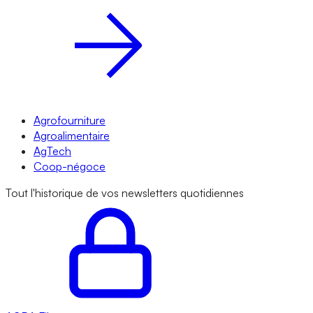
Agrofourniture
Agroalimentaire
AgTech
Coop-négoce
Tout l'historique de vos newsletters quotidiennes