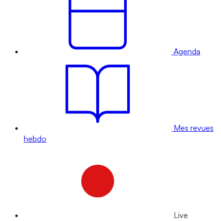
Agenda
Mes revues
hebdo
Live