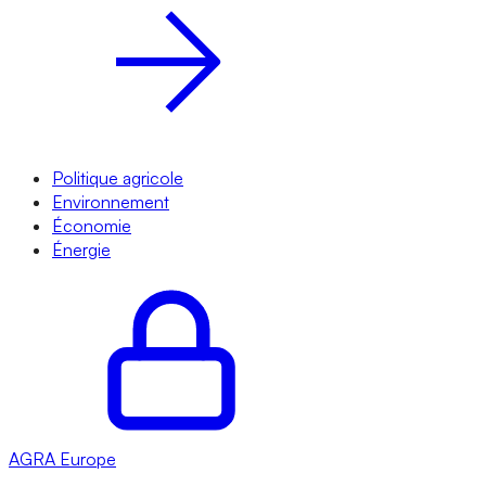
Politique agricole
Environnement
Économie
Énergie
AGRA
Europe