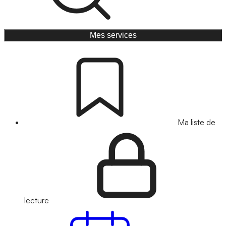
Mes services
Ma liste de
lecture