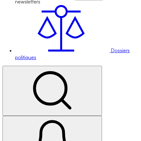
newsletters
Dossiers
politiques