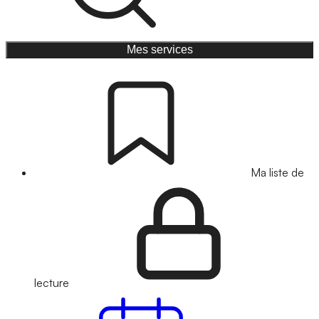
Mes services
Ma liste de
lecture