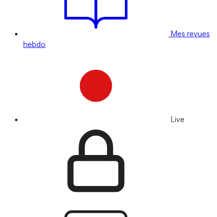
Mes revues
hebdo
Live