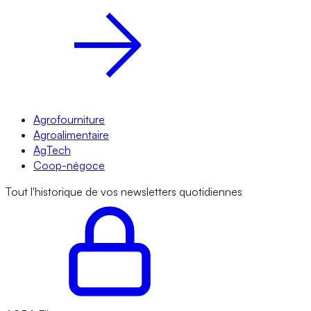
Agrofourniture
Agroalimentaire
AgTech
Coop-négoce
Tout l'historique de vos newsletters quotidiennes