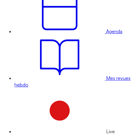
Agenda
Mes revues
hebdo
Live