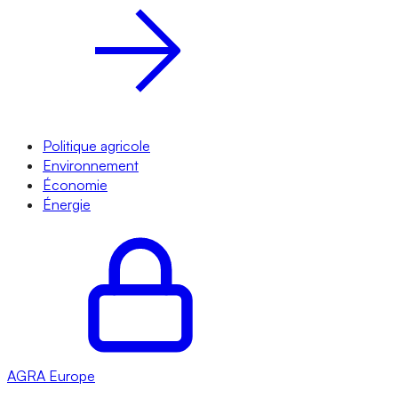
Politique agricole
Environnement
Économie
Énergie
AGRA
Europe