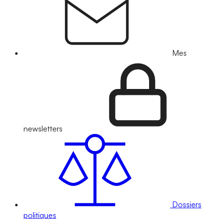
Mes
newsletters
Dossiers
politiques