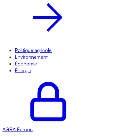
Politique agricole
Environnement
Économie
Énergie
AGRA
Europe