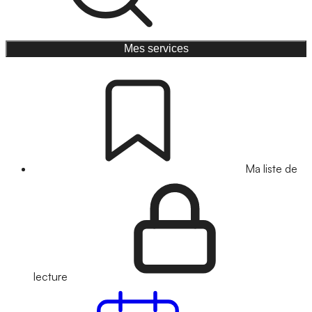
Mes services
Ma liste de
lecture