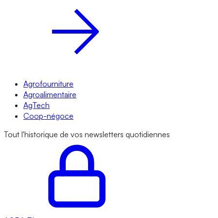
Agrofourniture
Agroalimentaire
AgTech
Coop-négoce
Tout l'historique de vos newsletters quotidiennes