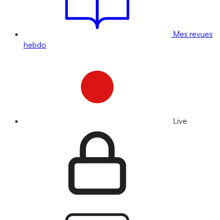
Mes revues
hebdo
Live