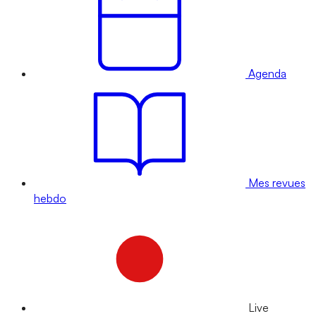
Agenda
Mes revues
hebdo
Live