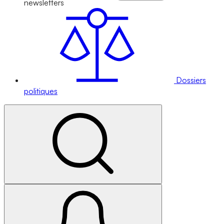
newsletters
Dossiers
politiques