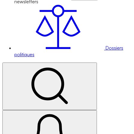
newsletters
Dossiers
politiques