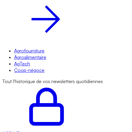
Agrofourniture
Agroalimentaire
AgTech
Coop-négoce
Tout l'historique de vos newsletters quotidiennes