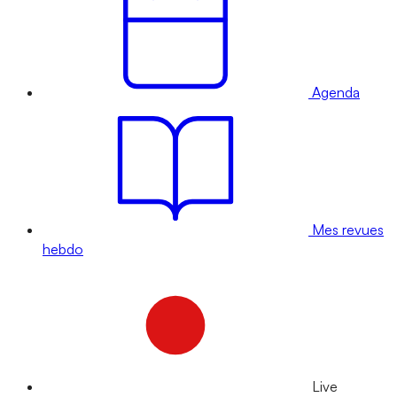
Agenda
Mes revues
hebdo
Live