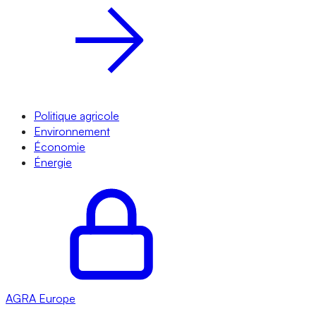
Politique agricole
Environnement
Économie
Énergie
AGRA
Europe