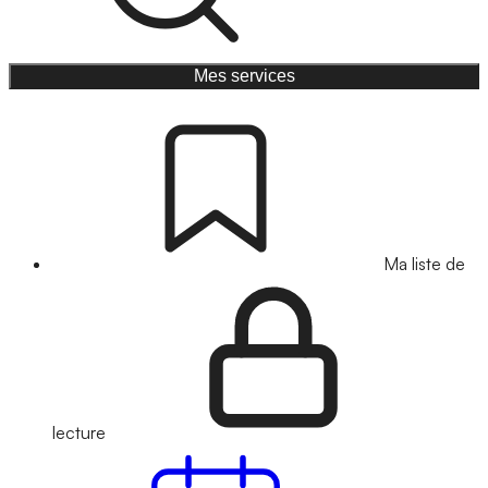
Mes services
Ma liste de
lecture