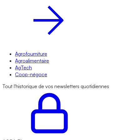
Agrofourniture
Agroalimentaire
AgTech
Coop-négoce
Tout l'historique de vos newsletters quotidiennes