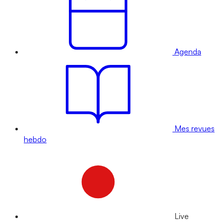
Agenda
Mes revues
hebdo
Live