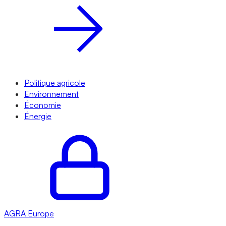
Politique agricole
Environnement
Économie
Énergie
AGRA
Europe