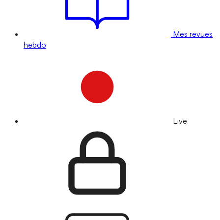
Mes revues
hebdo
Live