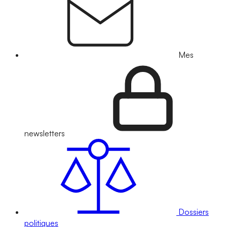
Mes
newsletters
Dossiers
politiques