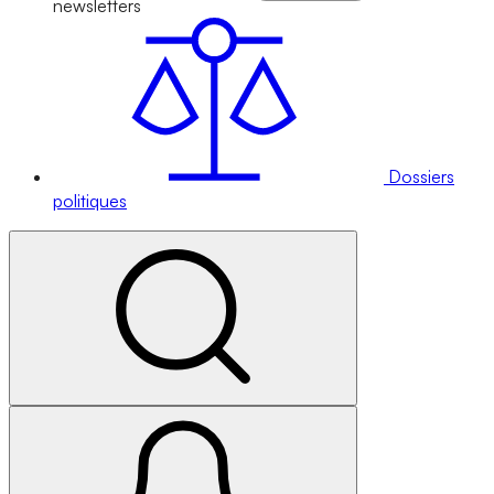
newsletters
Dossiers
politiques