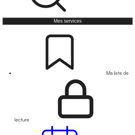
Mes services
Ma liste de
lecture