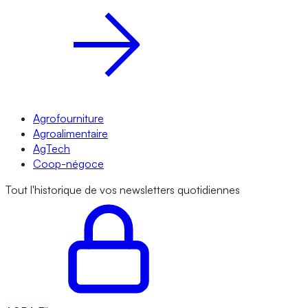
Agrofourniture
Agroalimentaire
AgTech
Coop-négoce
Tout l'historique de vos newsletters quotidiennes