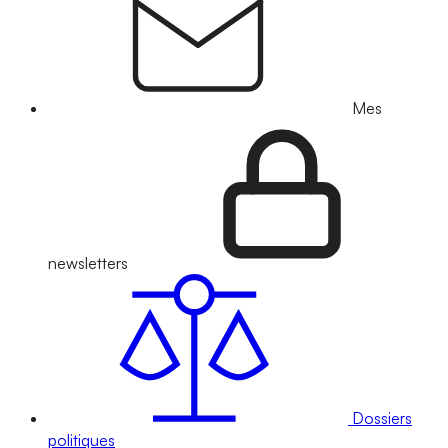
Mes
newsletters
Dossiers
politiques