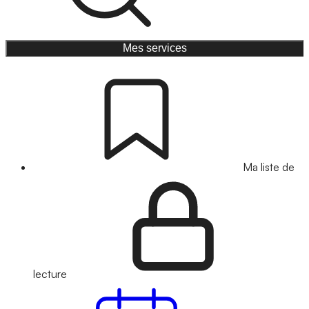
Mes services
Ma liste de
lecture