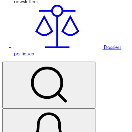
newsletters
Dossiers
politiques