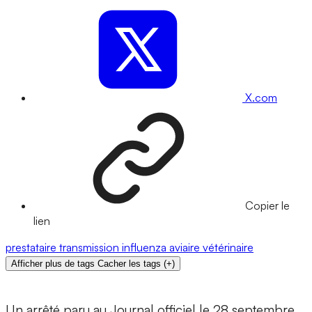
X.com
Copier le
lien
prestataire
transmission
influenza aviaire
vétérinaire
Afficher plus de tags
Cacher les tags
(
+
)
Un arrêté paru au Journal officiel le 28 septembre