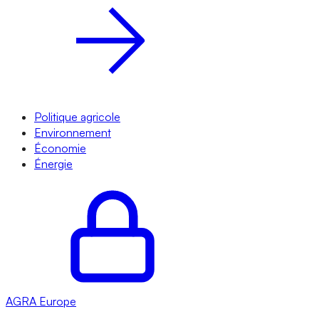
Politique agricole
Environnement
Économie
Énergie
AGRA
Europe