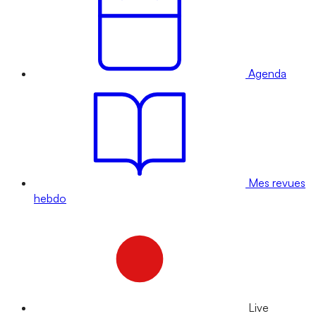
Agenda
Mes revues
hebdo
Live