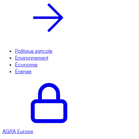
Politique agricole
Environnement
Économie
Énergie
AGRA
Europe