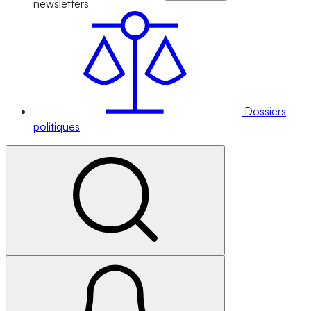
newsletters
Dossiers
politiques