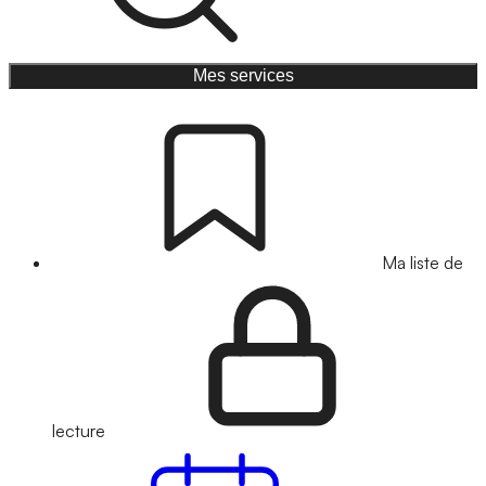
Mes services
Ma liste de
lecture