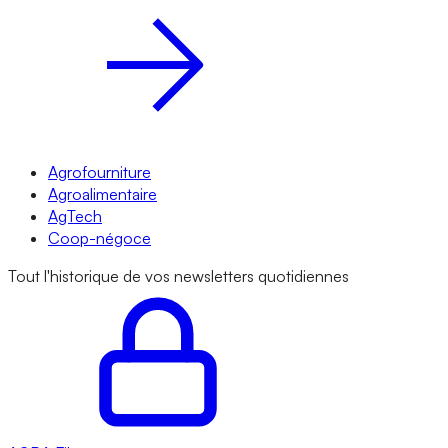
Agrofourniture
Agroalimentaire
AgTech
Coop-négoce
Tout l'historique de vos newsletters quotidiennes