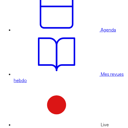
Agenda
Mes revues
hebdo
Live