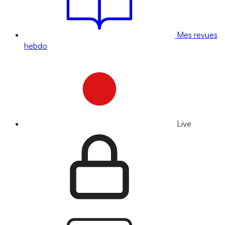
Mes revues
hebdo
Live