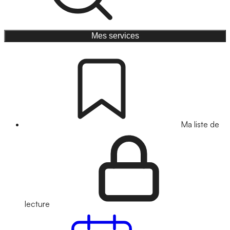
Mes services
Ma liste de
lecture