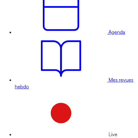
Agenda
Mes revues
hebdo
Live