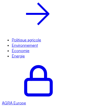
Politique agricole
Environnement
Économie
Énergie
AGRA
Europe