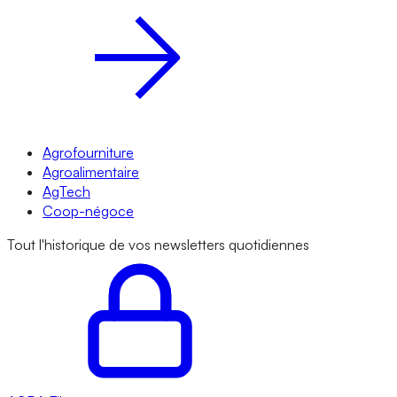
Agrofourniture
Agroalimentaire
AgTech
Coop-négoce
Tout l'historique de vos newsletters quotidiennes