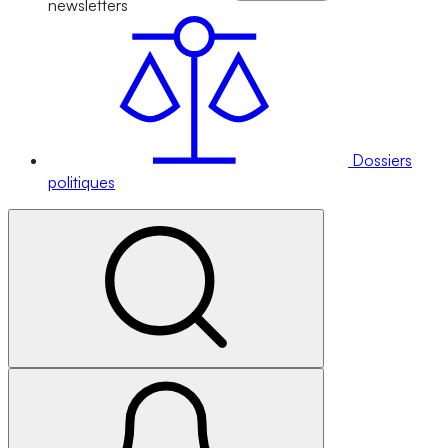
newsletters
Dossiers
politiques