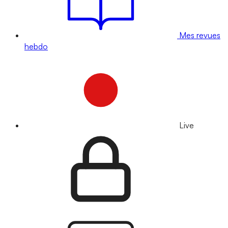
Mes revues
hebdo
Live