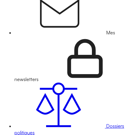
Mes
newsletters
Dossiers
politiques