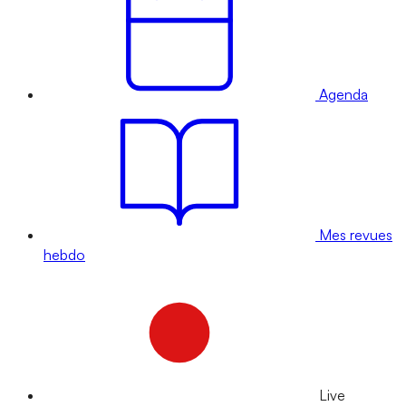
Agenda
Mes revues
hebdo
Live