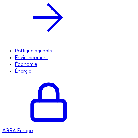
Politique agricole
Environnement
Économie
Énergie
AGRA
Europe