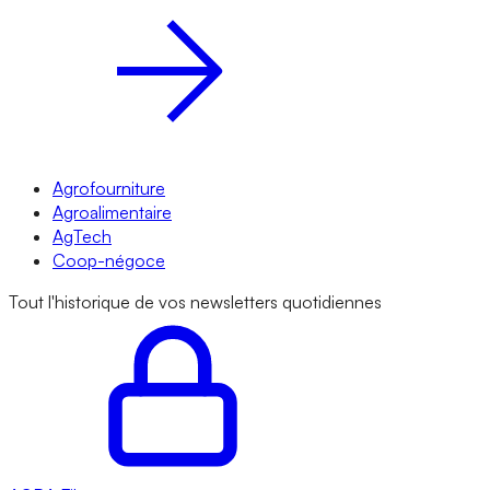
Agrofourniture
Agroalimentaire
AgTech
Coop-négoce
Tout l'historique de vos newsletters quotidiennes