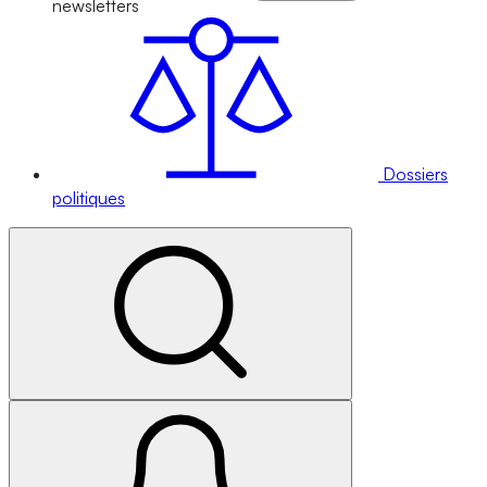
newsletters
Dossiers
politiques