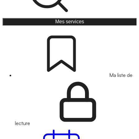
Mes services
Ma liste de
lecture