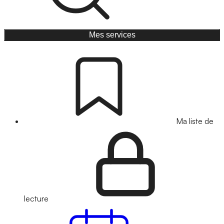
Mes services
Ma liste de
lecture