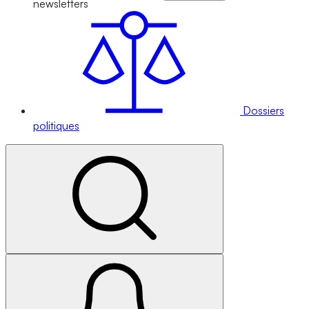
newsletters
Dossiers
politiques