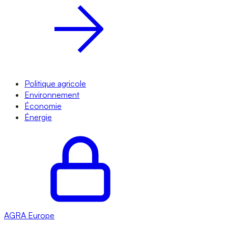
Politique agricole
Environnement
Économie
Énergie
AGRA
Europe