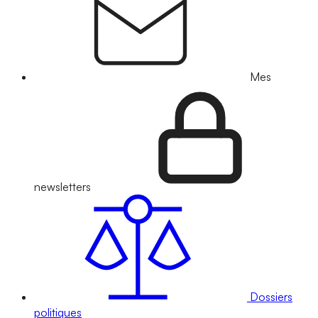
Mes
newsletters
Dossiers
politiques