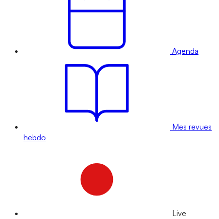
Agenda
Mes revues
hebdo
Live