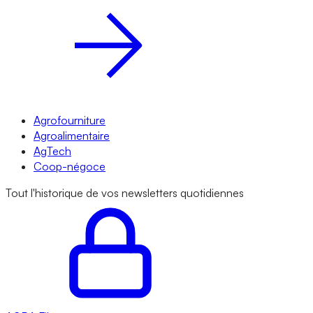
Agrofourniture
Agroalimentaire
AgTech
Coop-négoce
Tout l'historique de vos newsletters quotidiennes