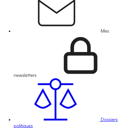
Mes
newsletters
Dossiers
politiques