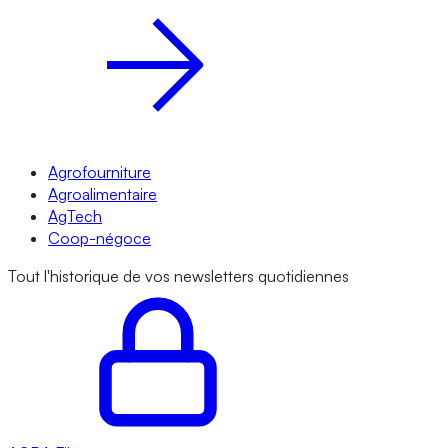
Agrofourniture
Agroalimentaire
AgTech
Coop-négoce
Tout l'historique de vos newsletters quotidiennes