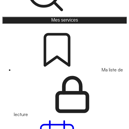
Mes services
Ma liste de
lecture