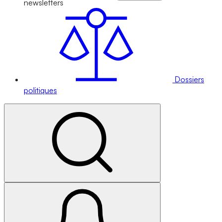
newsletters
Dossiers
politiques