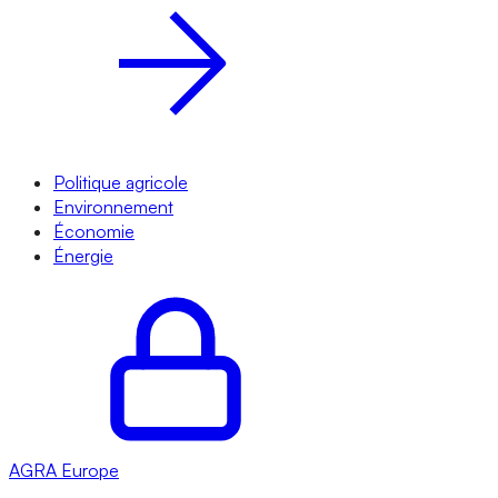
Politique agricole
Environnement
Économie
Énergie
AGRA
Europe