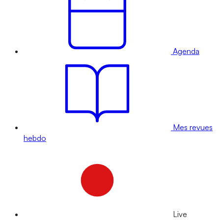
Agenda
Mes revues
hebdo
Live