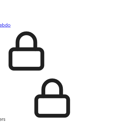
hebdo
ers