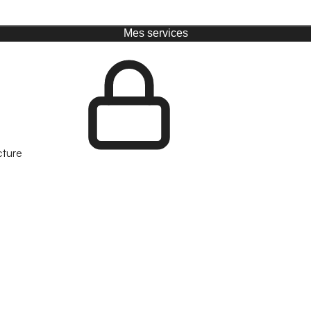
Mes services
cture