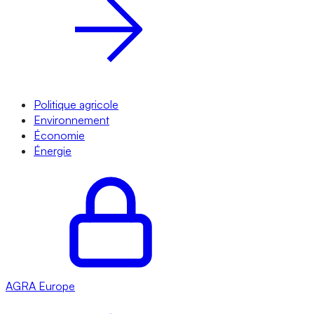
Politique agricole
Environnement
Économie
Énergie
AGRA
Europe