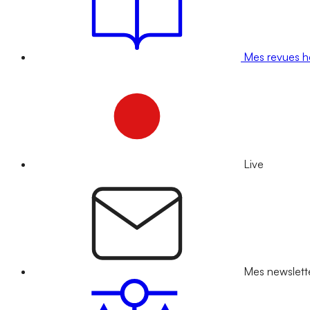
Mes revues 
Live
Mes newslett