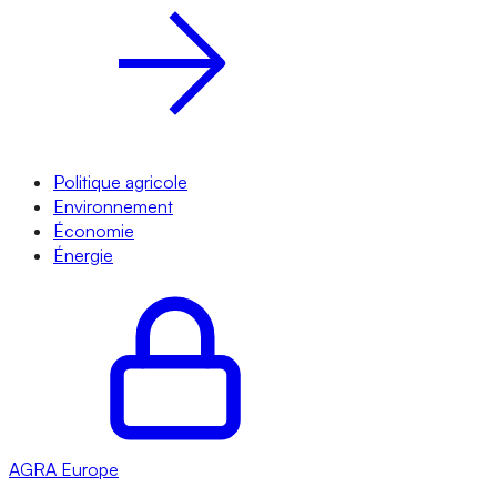
Politique agricole
Environnement
Économie
Énergie
AGRA
Europe