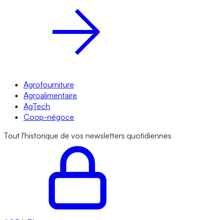
Agrofourniture
Agroalimentaire
AgTech
Coop-négoce
Tout l'historique de vos newsletters quotidiennes