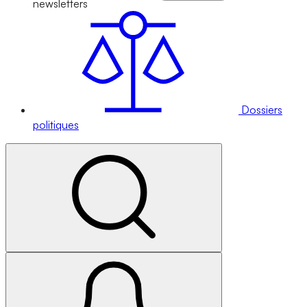
newsletters
Dossiers
politiques