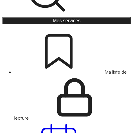
Mes services
Ma liste de
lecture