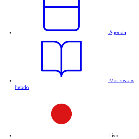
Agenda
Mes revues
hebdo
Live