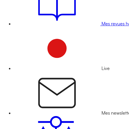
Mes revues 
Live
Mes newslett