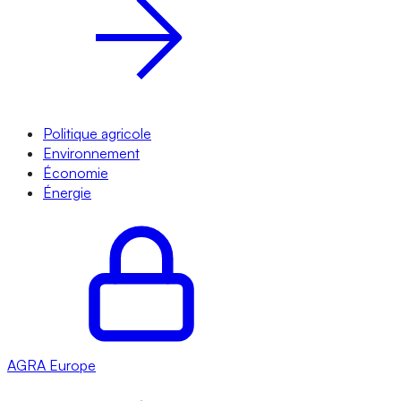
Politique agricole
Environnement
Économie
Énergie
AGRA
Europe