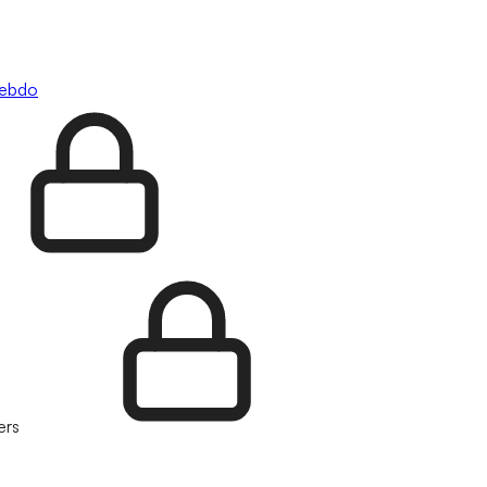
hebdo
ers