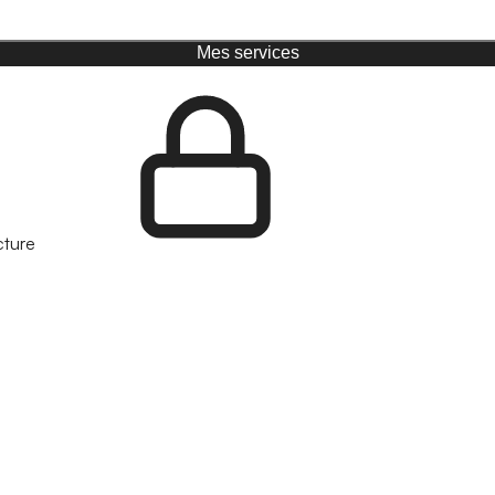
Mes services
cture