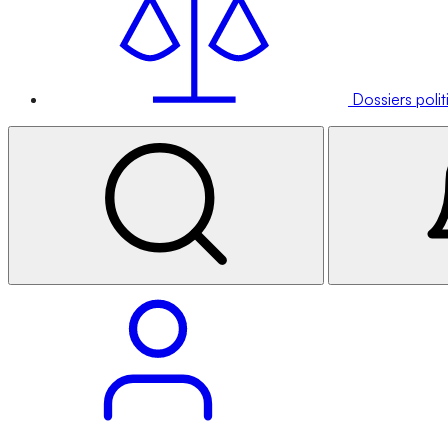
Dossiers poli