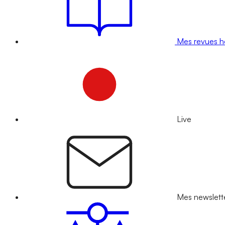
Mes revues 
Live
Mes newslett