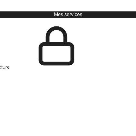
Mes services
cture