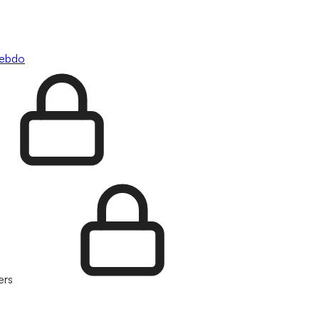
hebdo
ers