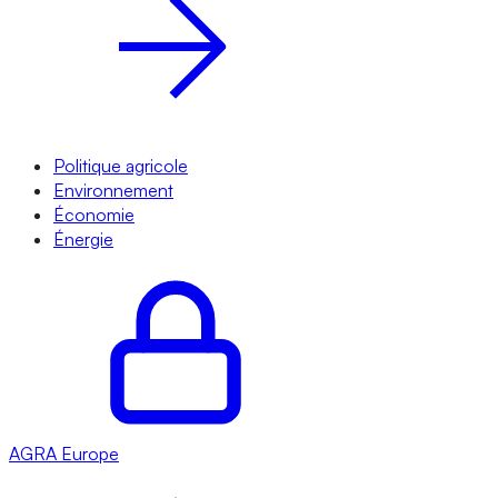
Politique agricole
Environnement
Économie
Énergie
AGRA
Europe