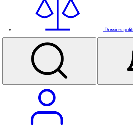
Dossiers poli