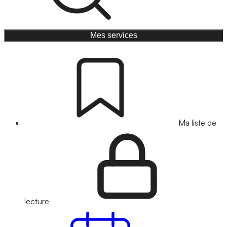
Mes services
Ma liste de
lecture