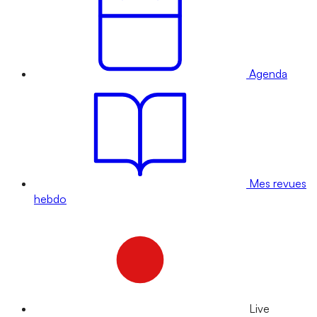
Agenda
Mes revues
hebdo
Live