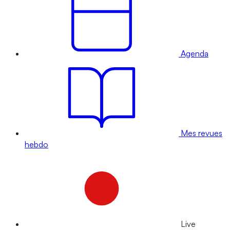
Agenda
Mes revues
hebdo
Live