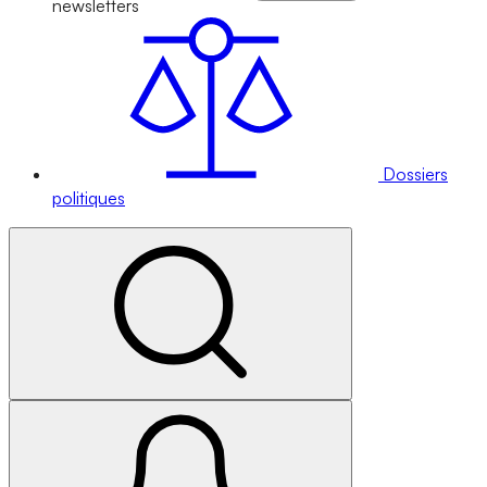
newsletters
Dossiers
politiques