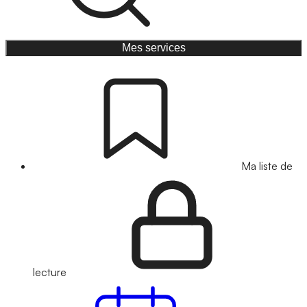
Mes services
Ma liste de
lecture