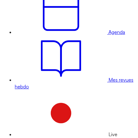
Agenda
Mes revues
hebdo
Live