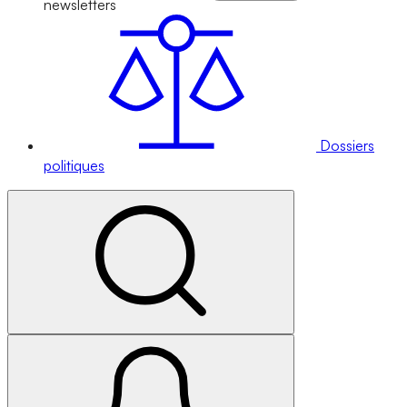
newsletters
Dossiers
politiques