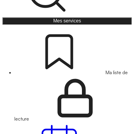
Mes services
Ma liste de
lecture