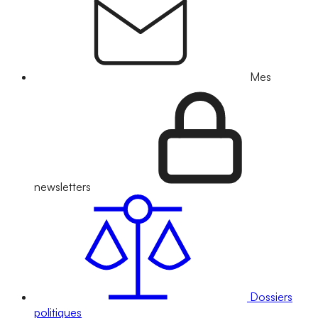
Mes
newsletters
Dossiers
politiques