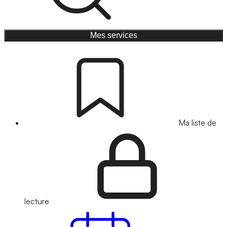
Mes services
Ma liste de
lecture