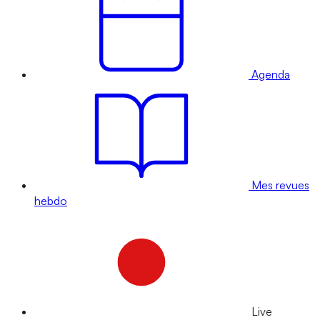
Agenda
Mes revues
hebdo
Live