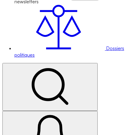
newsletters
Dossiers
politiques