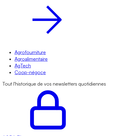
Agrofourniture
Agroalimentaire
AgTech
Coop-négoce
Tout l'historique de vos newsletters quotidiennes