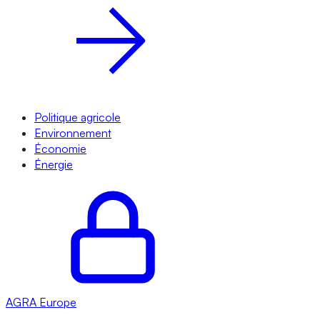
Politique agricole
Environnement
Économie
Énergie
AGRA
Europe