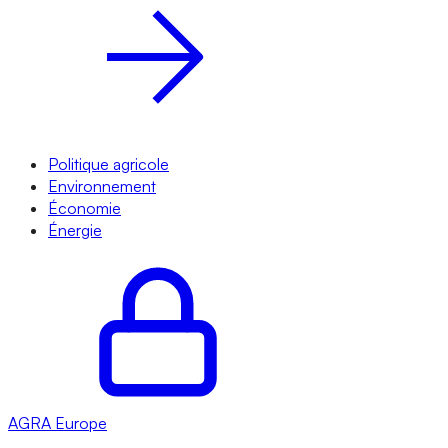
Politique agricole
Environnement
Économie
Énergie
AGRA
Europe