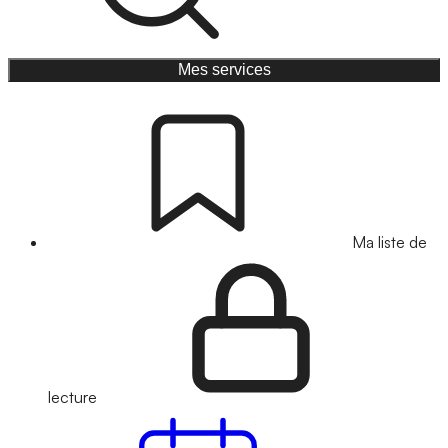
Mes services
Ma liste de
lecture