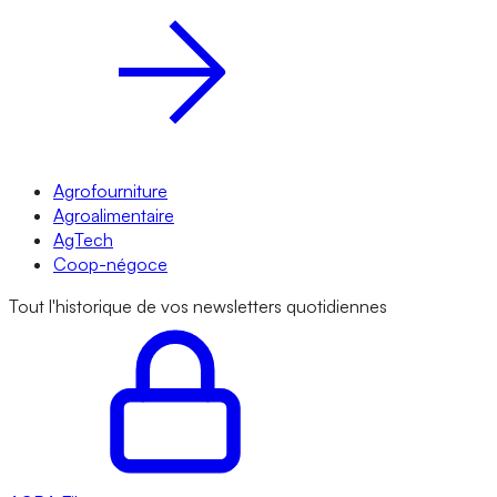
Agrofourniture
Agroalimentaire
AgTech
Coop-négoce
Tout l'historique de vos newsletters quotidiennes