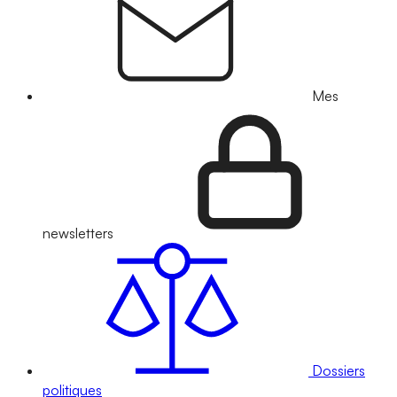
Mes
newsletters
Dossiers
politiques