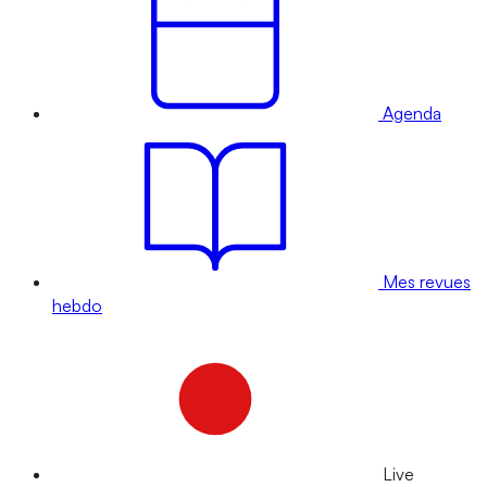
Agenda
Mes revues
hebdo
Live