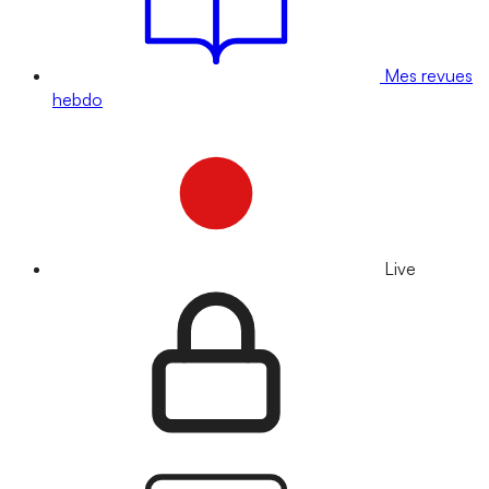
Mes revues
hebdo
Live