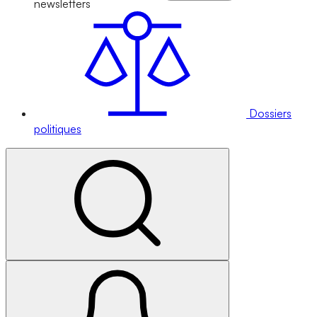
newsletters
Dossiers
politiques