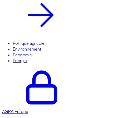
Politique agricole
Environnement
Économie
Énergie
AGRA
Europe