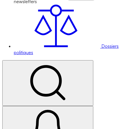
newsletters
Dossiers
politiques