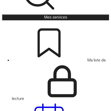
Mes services
Ma liste de
lecture