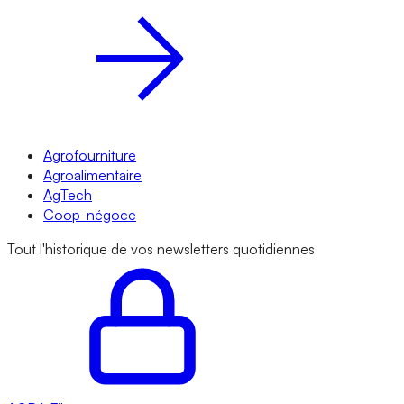
Agrofourniture
Agroalimentaire
AgTech
Coop-négoce
Tout l'historique de vos newsletters quotidiennes