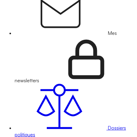
Mes
newsletters
Dossiers
politiques