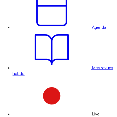
Agenda
Mes revues
hebdo
Live