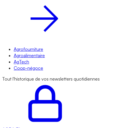
Agrofourniture
Agroalimentaire
AgTech
Coop-négoce
Tout l'historique de vos newsletters quotidiennes