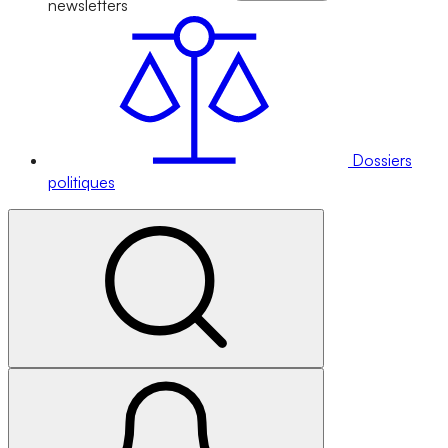
newsletters
Dossiers
politiques