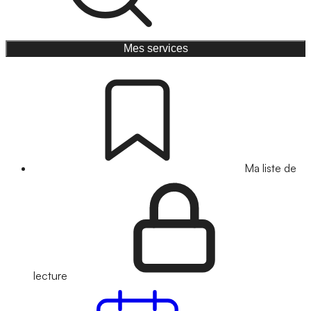
Mes services
Ma liste de
lecture