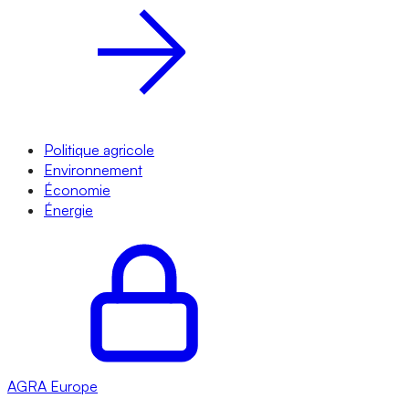
Politique agricole
Environnement
Économie
Énergie
AGRA
Europe