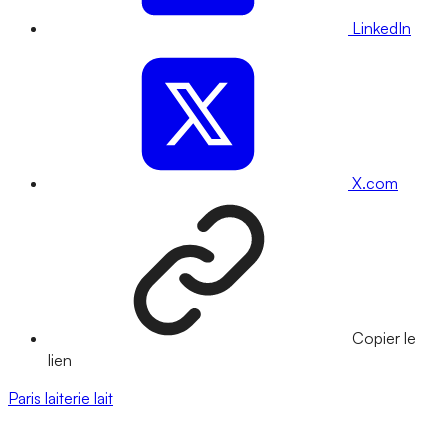
LinkedIn
X.com
Copier le
lien
Paris
laiterie
lait