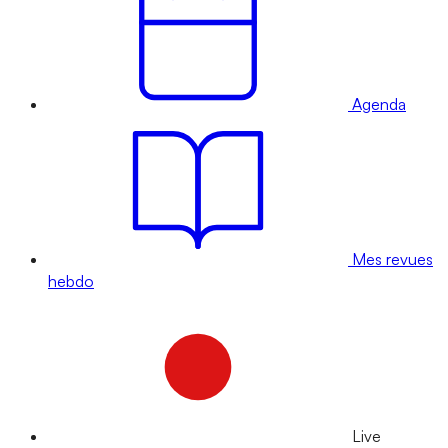
Agenda
Mes revues
hebdo
Live