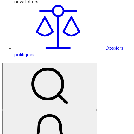
newsletters
Dossiers
politiques