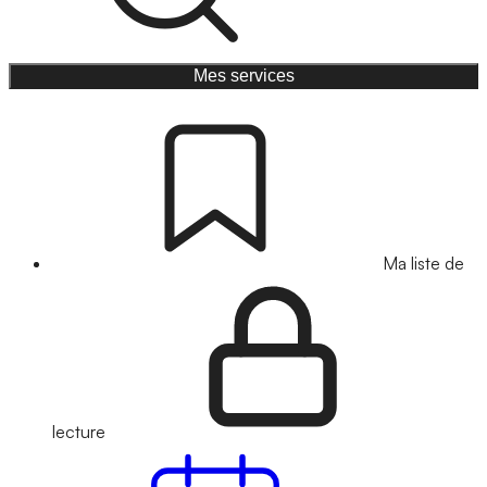
Mes services
Ma liste de
lecture