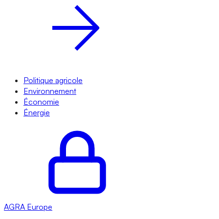
Politique agricole
Environnement
Économie
Énergie
AGRA
Europe