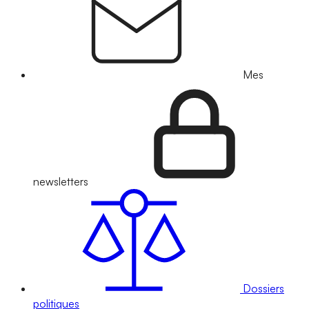
Mes
newsletters
Dossiers
politiques