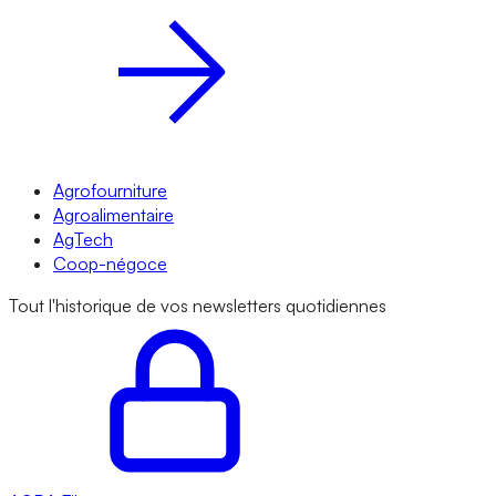
Agrofourniture
Agroalimentaire
AgTech
Coop-négoce
Tout l'historique de vos newsletters quotidiennes