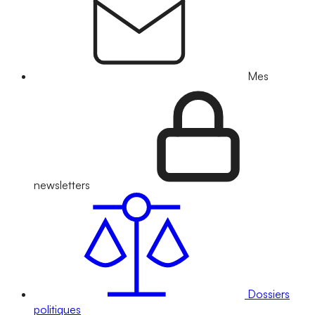
Mes
newsletters
Dossiers
politiques