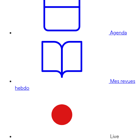
Agenda
Mes revues
hebdo
Live