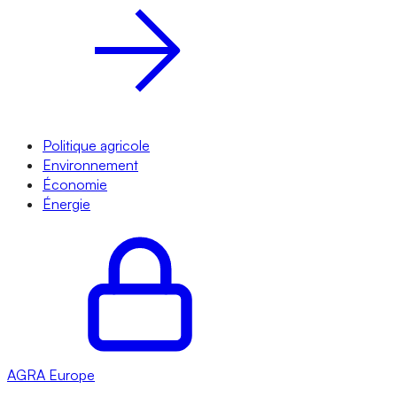
Politique agricole
Environnement
Économie
Énergie
AGRA
Europe