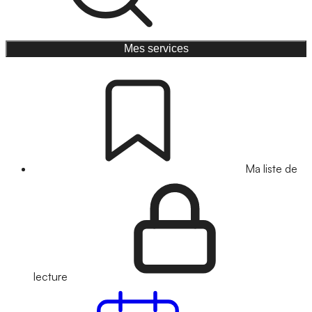
Mes services
Ma liste de
lecture