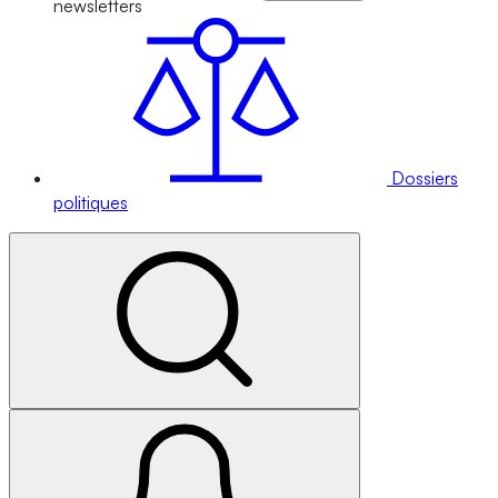
newsletters
Dossiers
politiques