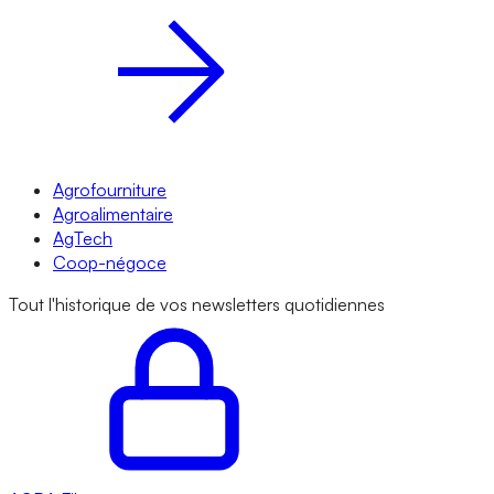
Agrofourniture
Agroalimentaire
AgTech
Coop-négoce
Tout l'historique de vos newsletters quotidiennes