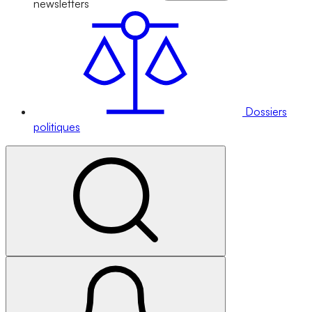
newsletters
Dossiers
politiques