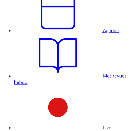
Agenda
Mes revues
hebdo
Live