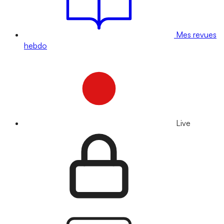
Mes revues
hebdo
Live