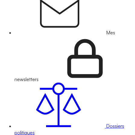
Mes
newsletters
Dossiers
politiques