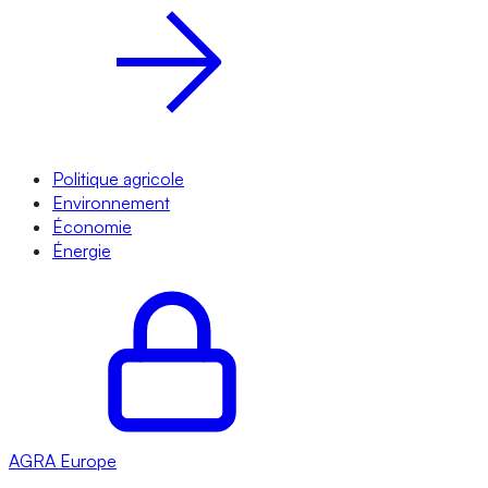
Politique agricole
Environnement
Économie
Énergie
AGRA
Europe