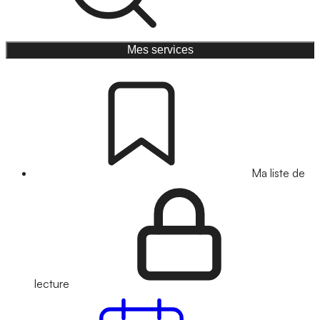
Mes services
Ma liste de
lecture