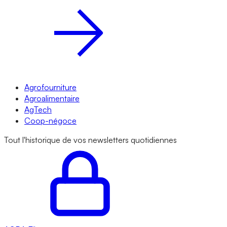
Agrofourniture
Agroalimentaire
AgTech
Coop-négoce
Tout l'historique de vos newsletters quotidiennes