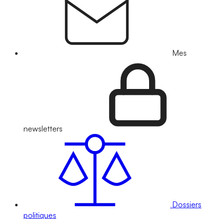
Mes
newsletters
Dossiers
politiques