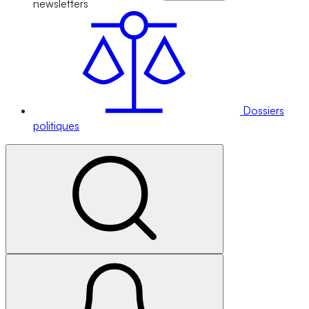
newsletters
Dossiers
politiques