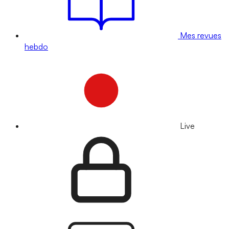
Mes revues
hebdo
Live