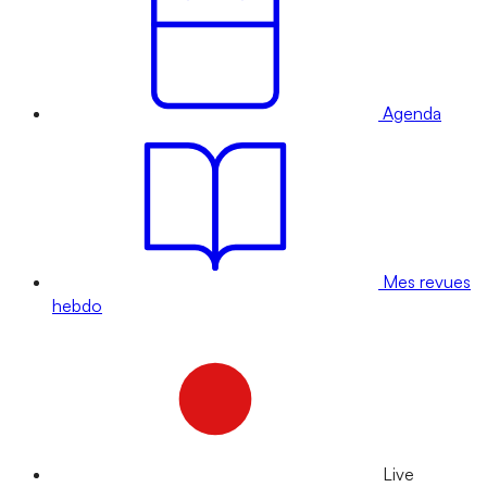
Agenda
Mes revues
hebdo
Live