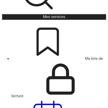
Mes services
Ma liste de
lecture