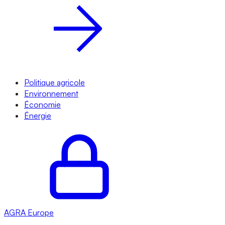
Politique agricole
Environnement
Économie
Énergie
AGRA
Europe