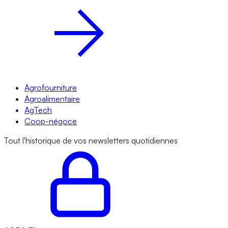
Agrofourniture
Agroalimentaire
AgTech
Coop-négoce
Tout l'historique de vos newsletters quotidiennes