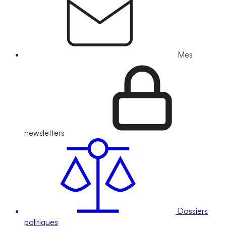
Mes
newsletters
Dossiers
politiques