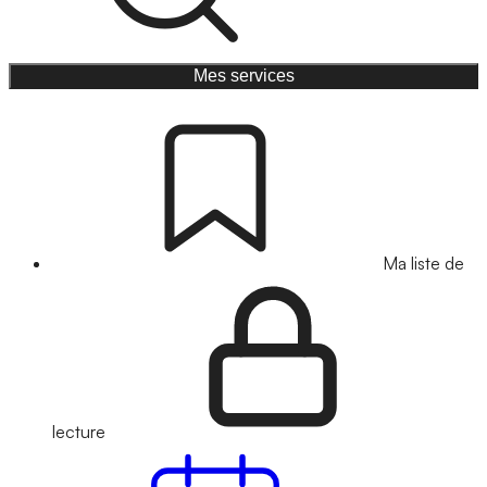
Mes services
Ma liste de
lecture