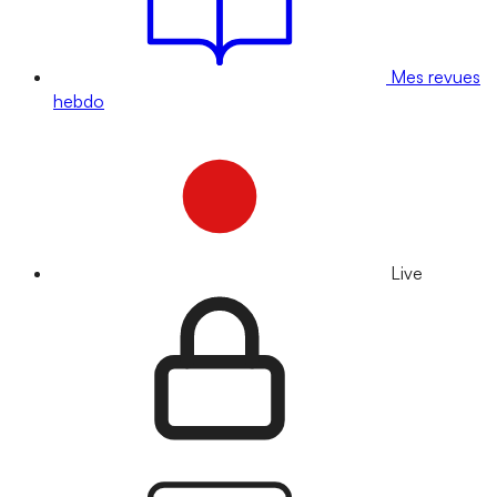
Mes revues
hebdo
Live