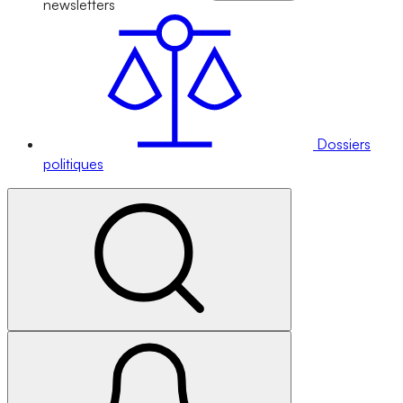
newsletters
Dossiers
politiques