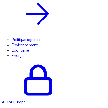
Politique agricole
Environnement
Économie
Énergie
AGRA
Europe