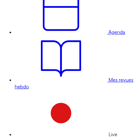
Agenda
Mes revues
hebdo
Live