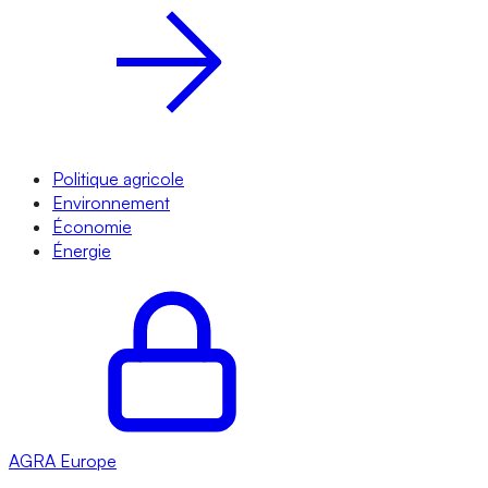
Politique agricole
Environnement
Économie
Énergie
AGRA
Europe