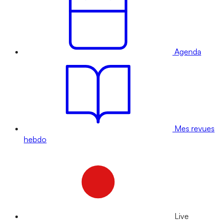
Agenda
Mes revues
hebdo
Live