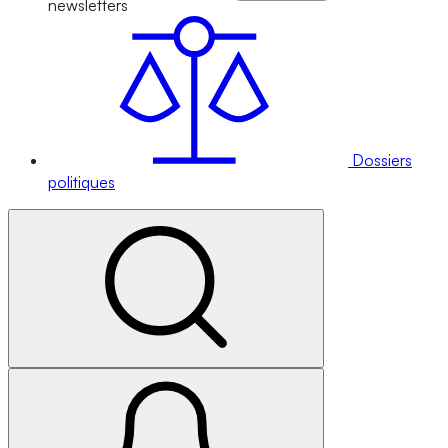
newsletters
Dossiers
politiques