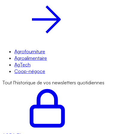
Agrofourniture
Agroalimentaire
AgTech
Coop-négoce
Tout l'historique de vos newsletters quotidiennes