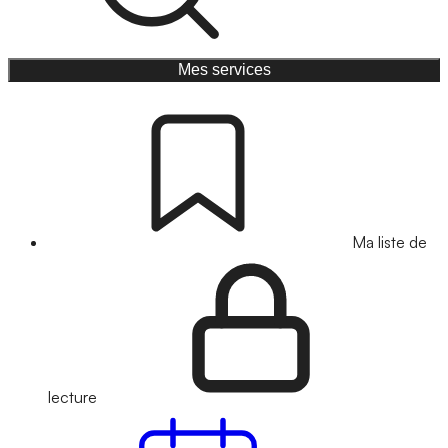
Mes services
Ma liste de
lecture