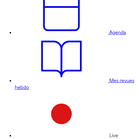
Agenda
Mes revues
hebdo
Live