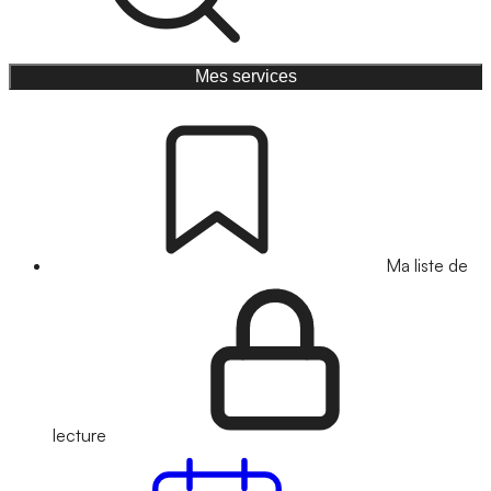
Mes services
Ma liste de
lecture