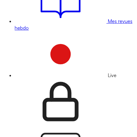
Mes revues
hebdo
Live