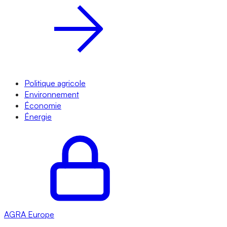
Politique agricole
Environnement
Économie
Énergie
AGRA
Europe