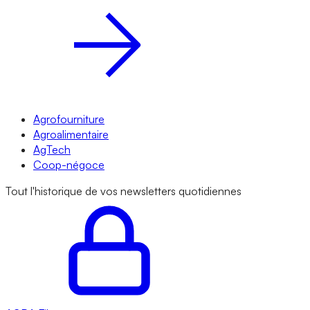
Agrofourniture
Agroalimentaire
AgTech
Coop-négoce
Tout l'historique de vos newsletters quotidiennes