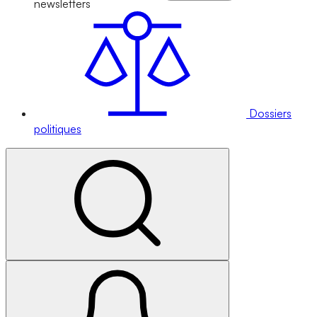
newsletters
Dossiers
politiques