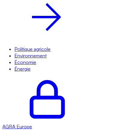
Politique agricole
Environnement
Économie
Énergie
AGRA
Europe