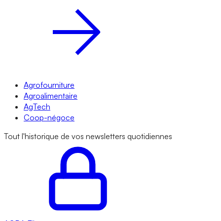
Agrofourniture
Agroalimentaire
AgTech
Coop-négoce
Tout l'historique de vos newsletters quotidiennes