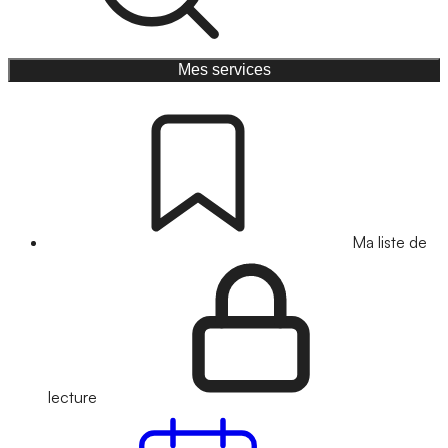
Mes services
Ma liste de
lecture