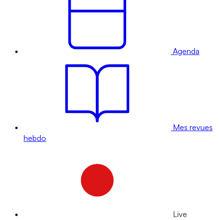
Agenda
Mes revues
hebdo
Live