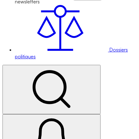
newsletters
Dossiers
politiques