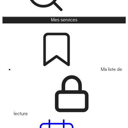
Mes services
Ma liste de
lecture