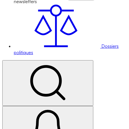
newsletters
Dossiers
politiques