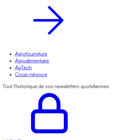
Agrofourniture
Agroalimentaire
AgTech
Coop-négoce
Tout l'historique de vos newsletters quotidiennes