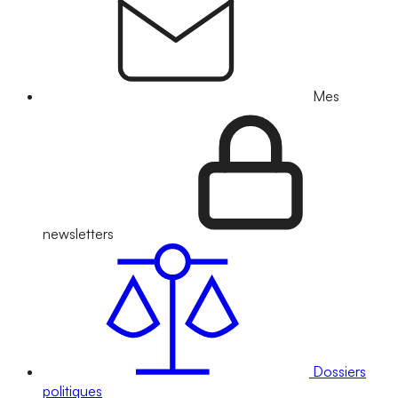
Mes
newsletters
Dossiers
politiques