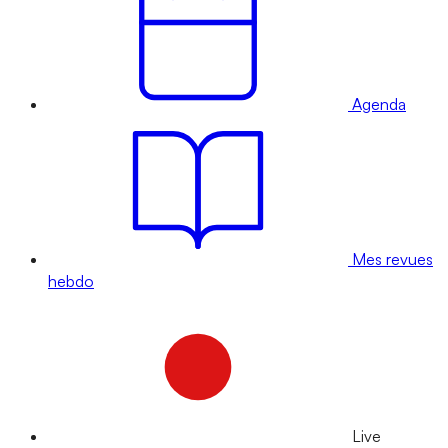
Agenda
Mes revues
hebdo
Live