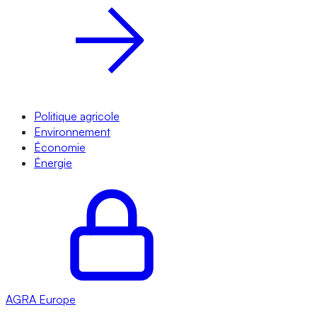
Politique agricole
Environnement
Économie
Énergie
AGRA
Europe