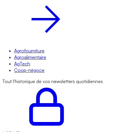
Agrofourniture
Agroalimentaire
AgTech
Coop-négoce
Tout l'historique de vos newsletters quotidiennes