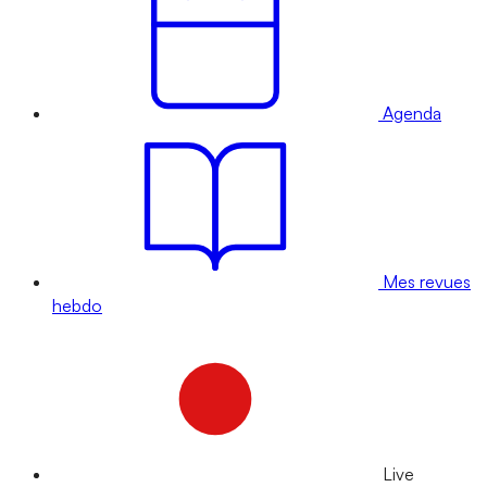
Agenda
Mes revues
hebdo
Live