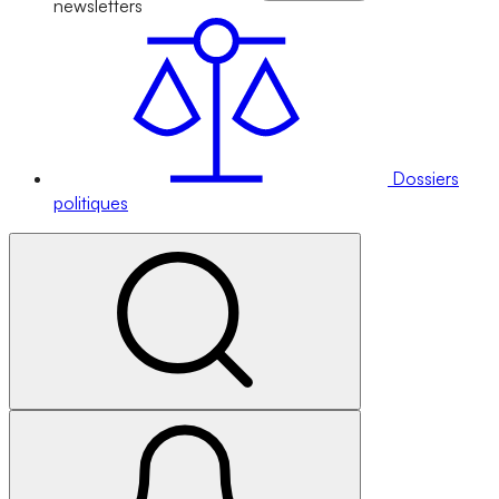
newsletters
Dossiers
politiques