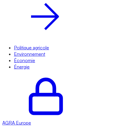
Politique agricole
Environnement
Économie
Énergie
AGRA
Europe