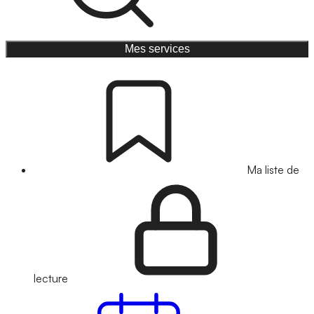
Mes services
Ma liste de
lecture