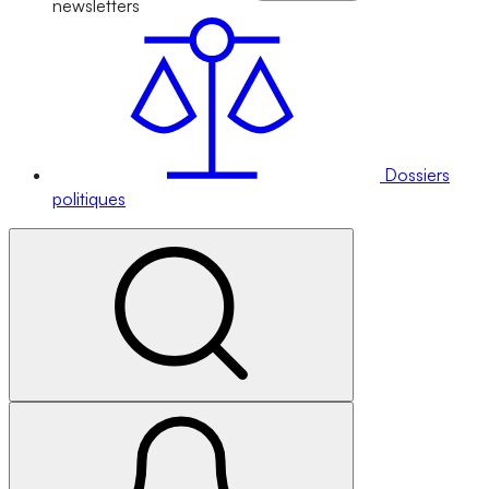
newsletters
Dossiers
politiques