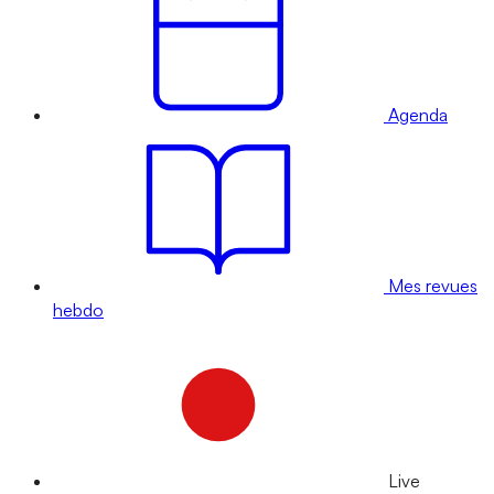
Agenda
Mes revues
hebdo
Live