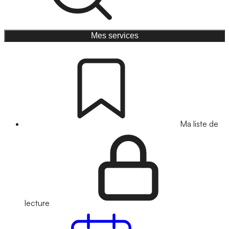
Mes services
Ma liste de
lecture