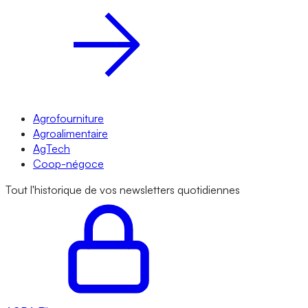
Agrofourniture
Agroalimentaire
AgTech
Coop-négoce
Tout l'historique de vos newsletters quotidiennes