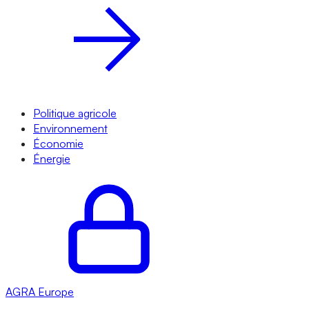
Politique agricole
Environnement
Économie
Énergie
AGRA
Europe