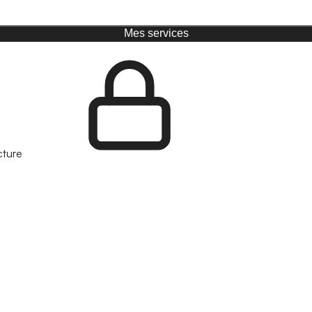
Mes services
cture