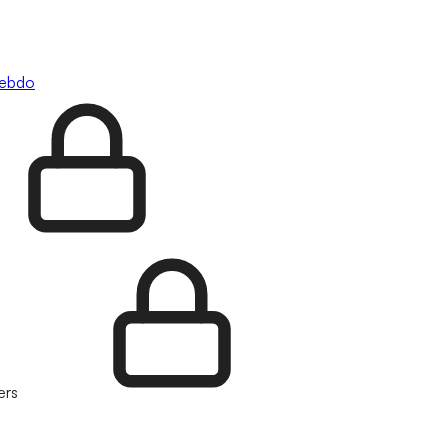
hebdo
ers