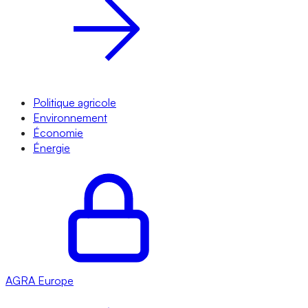
Politique agricole
Environnement
Économie
Énergie
AGRA
Europe