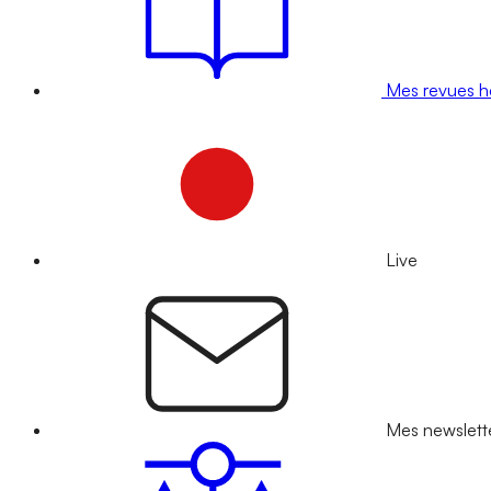
Mes revues 
Live
Mes newslett