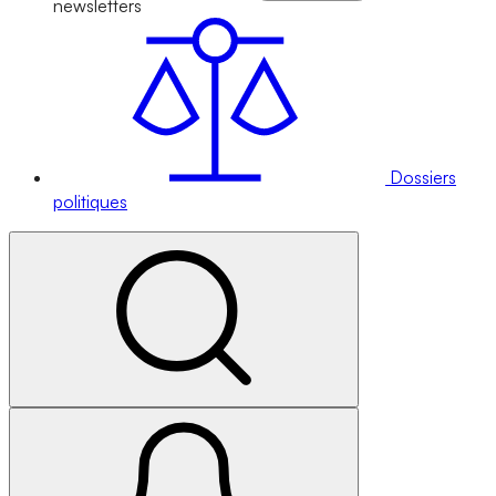
newsletters
Dossiers
politiques