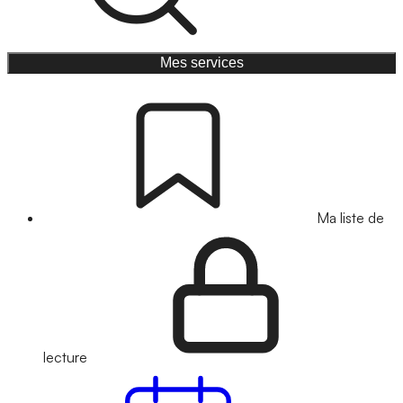
Mes services
Ma liste de
lecture