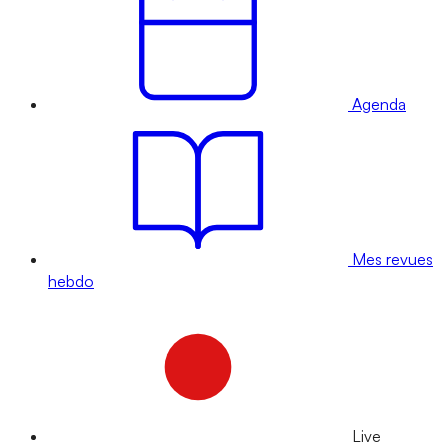
Agenda
Mes revues
hebdo
Live