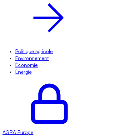
Politique agricole
Environnement
Économie
Énergie
AGRA
Europe