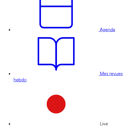
Agenda
Mes revues
hebdo
Live