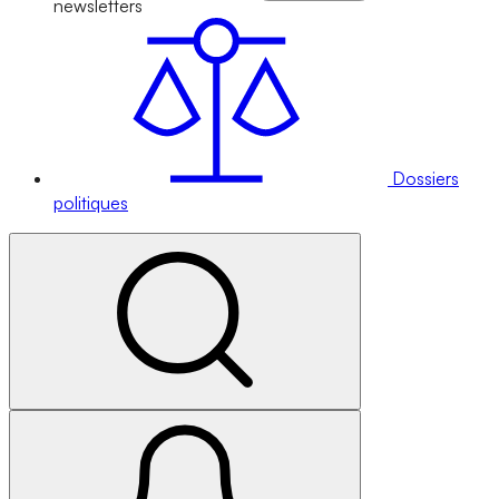
newsletters
Dossiers
politiques