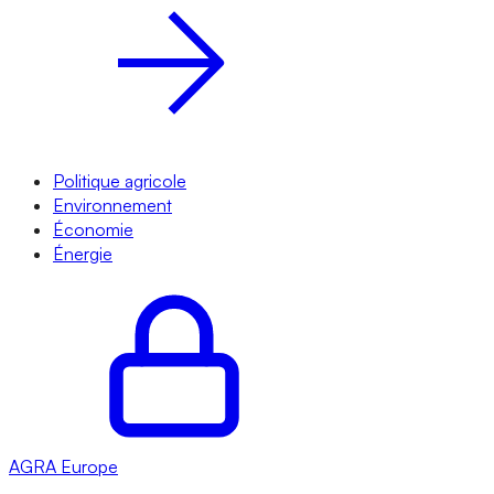
Politique agricole
Environnement
Économie
Énergie
AGRA
Europe