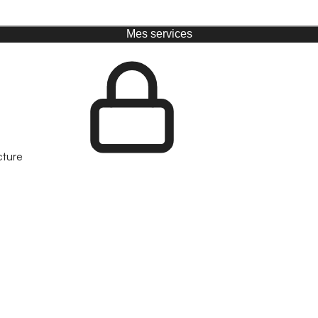
Mes services
cture