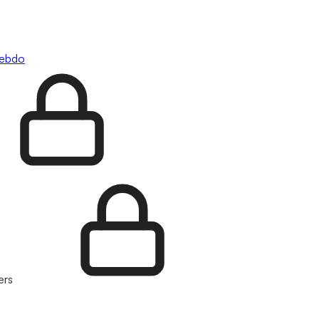
hebdo
ers