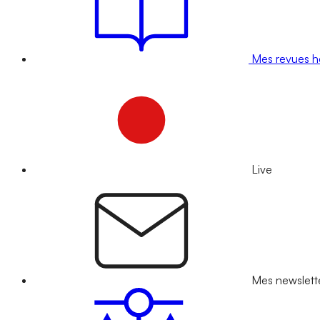
Mes revues 
Live
Mes newslett