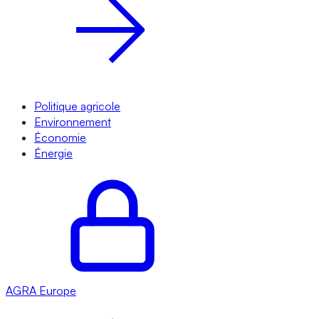
Politique agricole
Environnement
Économie
Énergie
AGRA
Europe