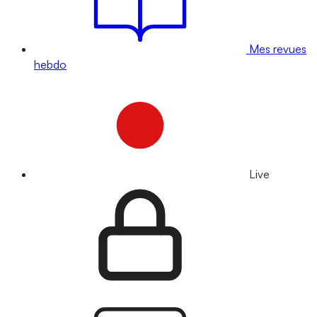
Mes revues
hebdo
Live