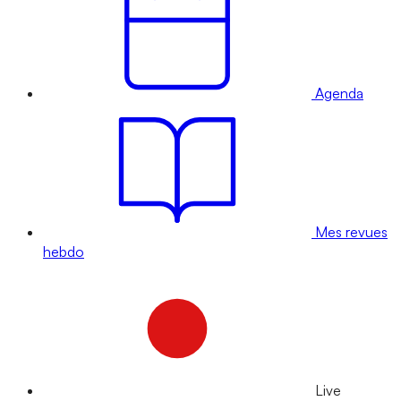
Agenda
Mes revues
hebdo
Live