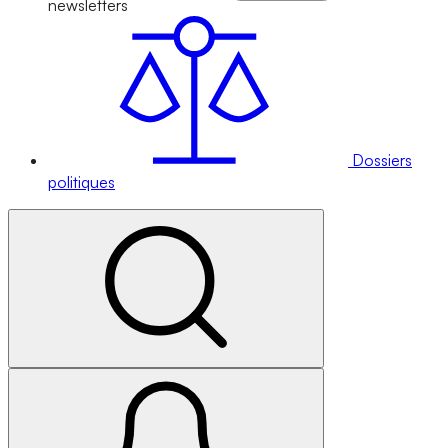
newsletters
Dossiers
politiques