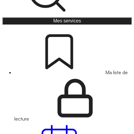
Mes services
Ma liste de
lecture