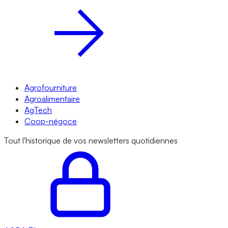
Agrofourniture
Agroalimentaire
AgTech
Coop-négoce
Tout l'historique de vos newsletters quotidiennes