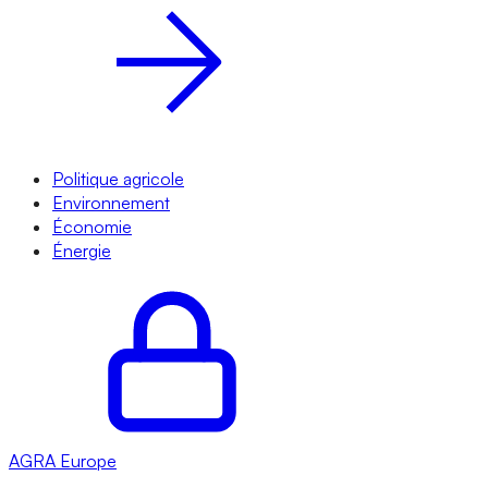
Politique agricole
Environnement
Économie
Énergie
AGRA
Europe