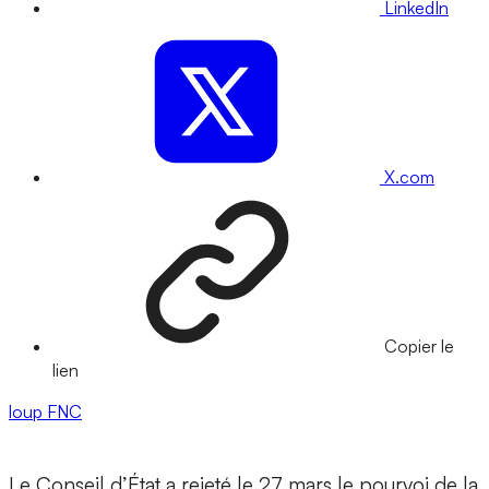
LinkedIn
X.com
Copier le
lien
loup
FNC
Le Conseil d’État a rejeté le 27 mars le pourvoi de la