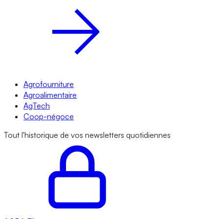
Agrofourniture
Agroalimentaire
AgTech
Coop-négoce
Tout l'historique de vos newsletters quotidiennes