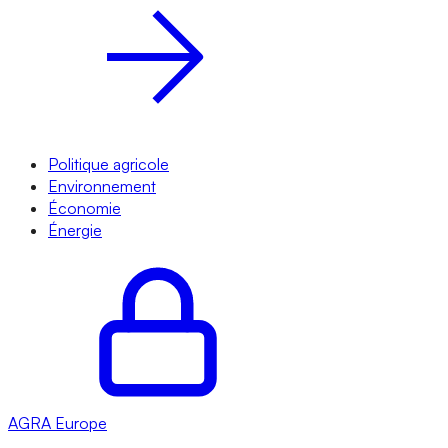
Politique agricole
Environnement
Économie
Énergie
AGRA
Europe