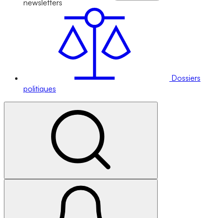
newsletters
Dossiers
politiques