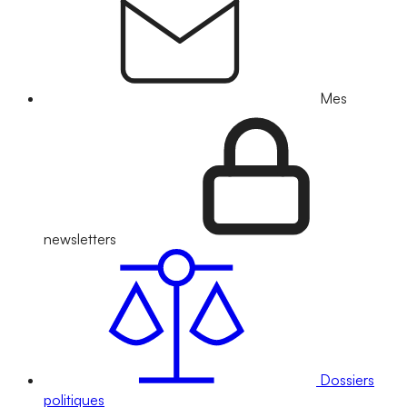
Mes
newsletters
Dossiers
politiques