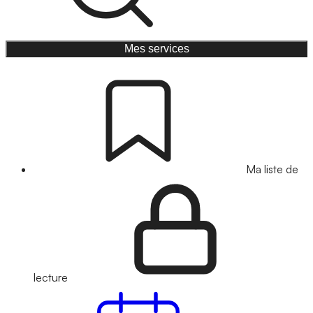
Mes services
Ma liste de
lecture