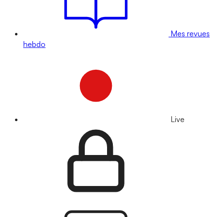
Mes revues
hebdo
Live