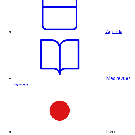
Agenda
Mes revues
hebdo
Live