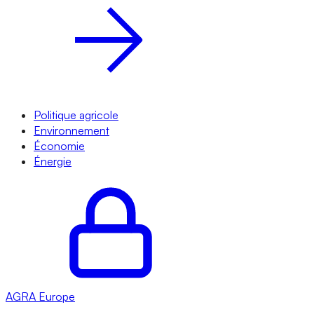
Politique agricole
Environnement
Économie
Énergie
AGRA
Europe