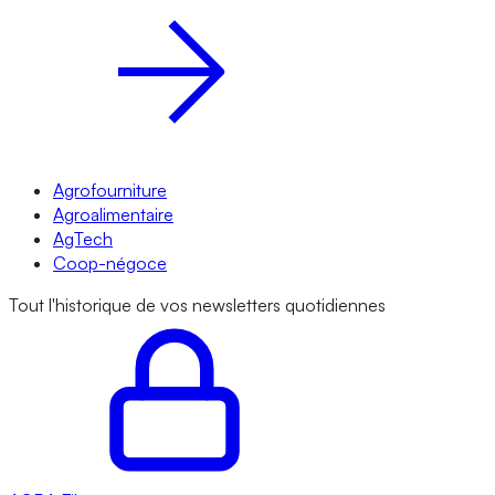
Agrofourniture
Agroalimentaire
AgTech
Coop-négoce
Tout l'historique de vos newsletters quotidiennes