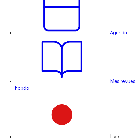
Agenda
Mes revues
hebdo
Live