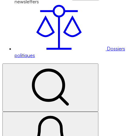
newsletters
Dossiers
politiques