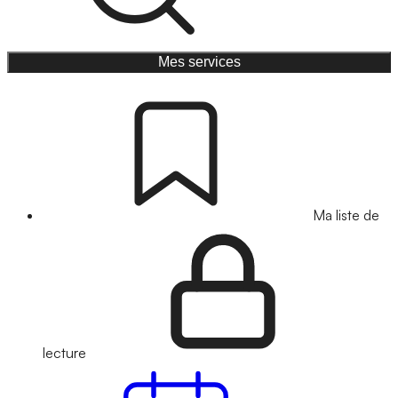
Mes services
Ma liste de
lecture