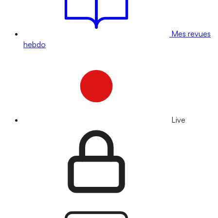
Mes revues
hebdo
Live